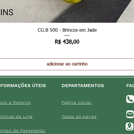
Visualização rápida
CG.B 500 - Brincos em Jade
Preço
R$ 438,00
adicionar ao carrinho
NFORMAÇÕES ÚTEIS
DEPARTAMENTOS
FA
vio e Retorno
Página Inicial
lítica
s da Loja
Tod
as as peç
as
ormas de
Paga
mento