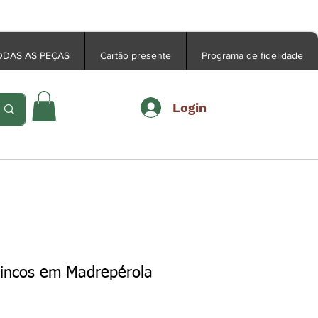
se como membro em nosso site
ODAS AS PEÇAS
Cartão presente
Programa de fidelidade
Login
rincos em Madrepérola