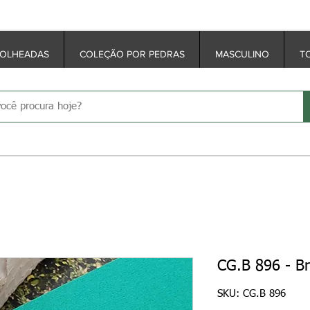
ensa > ganhe pontos com: suas compras, registre-
FOLHEADAS
COLEÇÃO POR PEDRAS
MASCULINO
T
CG.B 896 - B
SKU: CG.B 896