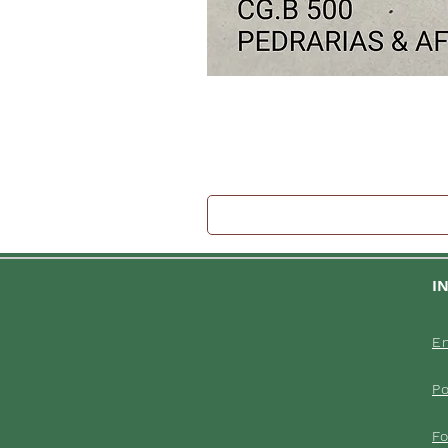
I
En
Po
F