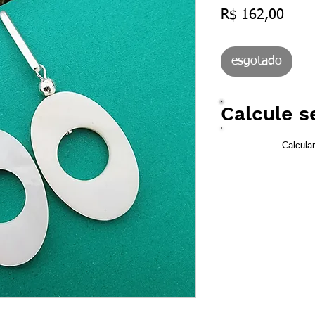
Preç
R$ 162,00
esgotado
Calcule s
Calcula