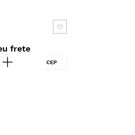
o
eu frete
r