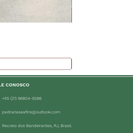
LE CONOSCO
+55 (21) 96804-9286
pedrariaseafins@outlook.com
Recreio dos Bandeirantes, RJ, Brasil.