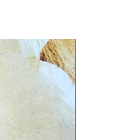
CG.PI 96