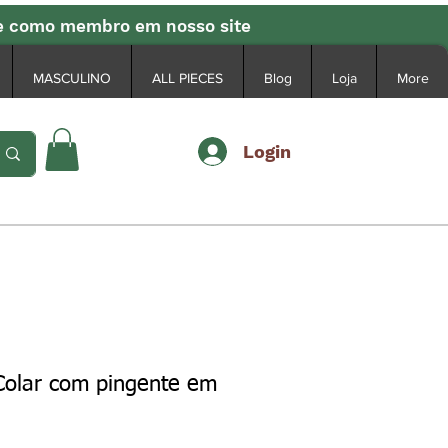
se como membro em nosso site
MASCULINO
ALL PIECES
Blog
Loja
More
Login
Colar com pingente em