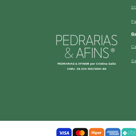
St
P
G
Ca
S
PEDRARIAS & AFINS® por Cristina Gallo
CNPJ: 39.334.455/0001-89