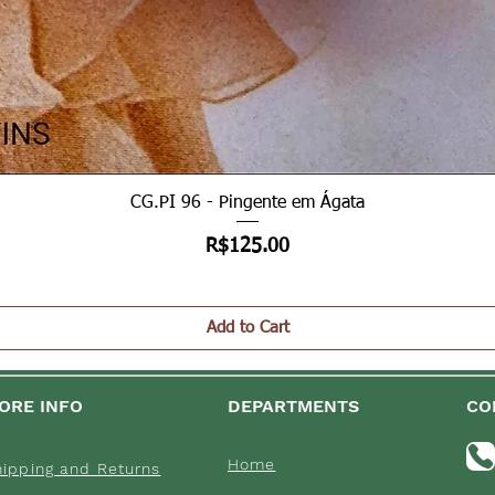
Quick View
CG.PI 96 - Pingente em Ágata
Price
R$125.00
Add to Cart
ORE INFO
DEPARTMENTS
CO
Home
hipping an
d Returns