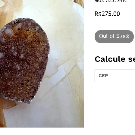
SKU: CG.C 341C
Price
R$275.00
Out of Stock
Calcule s