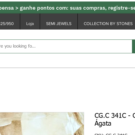
ensa > ganhe pontos com: suas compras, registre-
925/950
Loja
SEMI JEWELS
COLLECTION BY STONES
CG.C 341C - 
Ágata