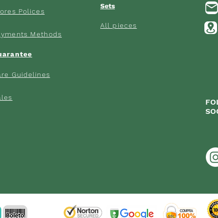
Sets
ores Poli
ces
All pieces
ayments M
ethods
uarantee
re Gui
delines
ales
FO
SO