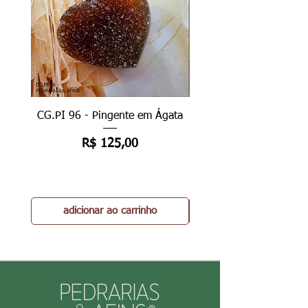
CG.PI 96 - Pingente em Ágata
CG.PI 96B - Pingente e
Preço
R$ 125,00
adicionar ao carrinho