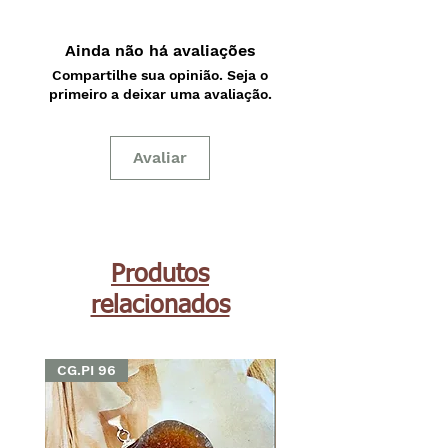
Ainda não há avaliações
Compartilhe sua opinião. Seja o
primeiro a deixar uma avaliação.
Avaliar
Produtos
relacionados
CG.PI 96
CG.PI 96