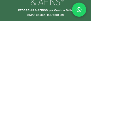
PEDRARIAS & AFINS® por Cristina Gallo
CNPJ:
39.334.455
/0001-89
INFORMAÇÕES ÚTEIS
Envio e Retorno
Política
s da Loja
Formas de
Paga
mento
Garant
ias
Cuidados c
om suas p
eças
Promoções
DEPARTAMENTOS
Página Inicial