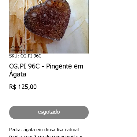
SKU: CG.PI 96C
CG.PI 96C - Pingente em
Ágata
Preço
R$ 125,00
esgotado
Pedra: ágata em drusa lisa natural
(pedra com 3 cm de comprimento x