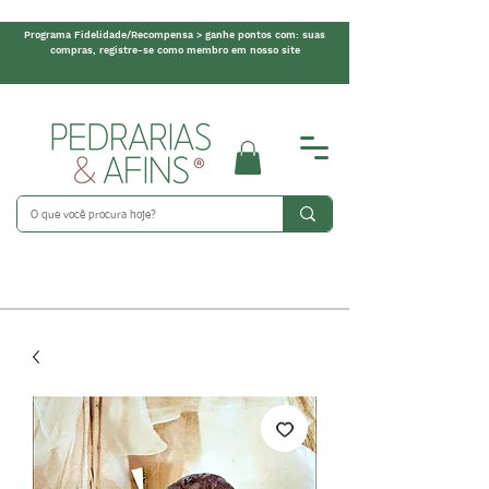
Programa Fidelidade/Recompensa > ganhe pontos com: suas
compras, registre-se como membro em nosso site