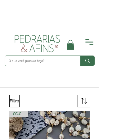
Programa Fidelidade/Recompensa > ganhe pontos com: suas
compras, registre-se como membro em nosso site
Filtro
CG.C 375