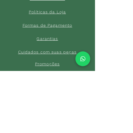
Política
s da Loja
Formas de
Paga
mento
Garant
ias
Cuidados c
om suas p
eças
Promoções
DEPARTAMENTOS
Página Inicial
Tod
as as peç
as
FALE CONOSCO