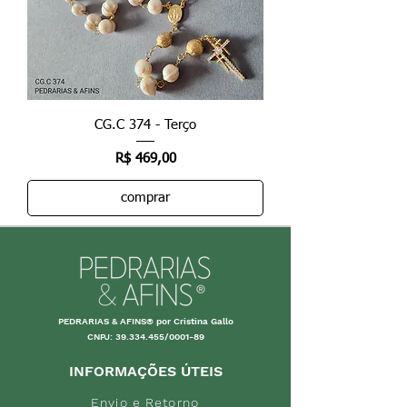
CG.C 374 - Terço
Preço
R$ 469,00
comprar
PEDRARIAS & AFINS® por Cristina Gallo
CNPJ:
39.334.455
/0001-89
INFORMAÇÕES ÚTEIS
Envio e Retorno