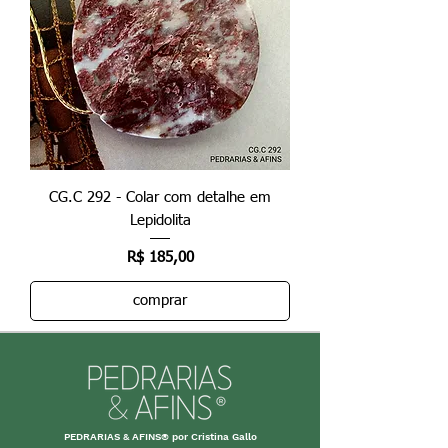
CG.C 292 - Colar com detalhe em
Lepidolita
Preço
R$ 185,00
comprar
PEDRARIAS & AFINS® por Cristina Gallo