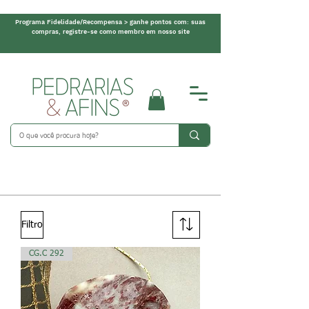
Programa Fidelidade/Recompensa > ganhe pontos com: suas
compras, registre-se como membro em nosso site
Filtro
CG.C 292