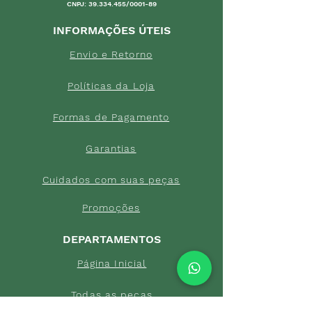
CNPJ:
39.334.455
/0001-89
INFORMAÇÕES ÚTEIS
Envio e Retorno
Política
s da Loja
Formas de
Paga
mento
Garant
ias
Cuidados c
om suas p
eças
Promoções
DEPARTAMENTOS
Página Inicial
Tod
as as peç
as