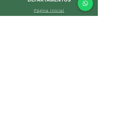
Página Inicial
Tod
as as peç
as
FALE CONOSCO
+55 (21) 96804-9286
pedrariaseafins@outlook.com
Recreio dos Bandeirantes, RJ, Brasil.
NOS ACOMPANHE
NAS REDES SOCIAIS