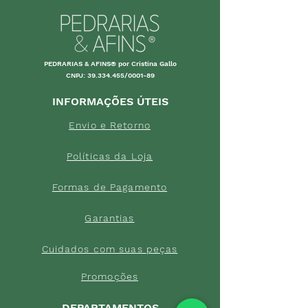
PEDRARIAS & AFINS® por Cristina Gallo
CNPJ:
39.334.455
/0001-89
INFORMAÇÕES ÚTEIS
Envio e Retorno
Política
s da Loja
Formas de
Paga
mento
Garant
ias
Cuidados c
om suas p
eças
Promoções
DEPARTAMENTOS