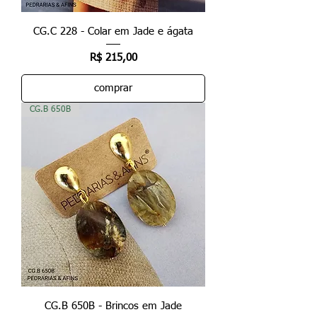
CG.C 228 - Colar em Jade e ágata
Preço
R$ 215,00
comprar
CG.B 650B
CG.B 650B - Brincos em Jade