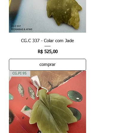
CG.C 337 - Colar com Jade
Preço
R$ 525,00
comprar
CG.PI 95