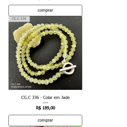
comprar
CG.C 336
CG.C 336 - Colar em Jade
Preço
R$ 189,00
comprar