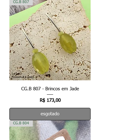
CG.B 807
CG.B 807 - Brincos em Jade
Preço
R$ 173,00
esgotado
CG.B 804