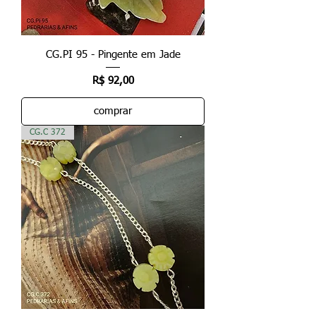
CG.PI 95 - Pingente em Jade
Preço
R$ 92,00
comprar
CG.C 372