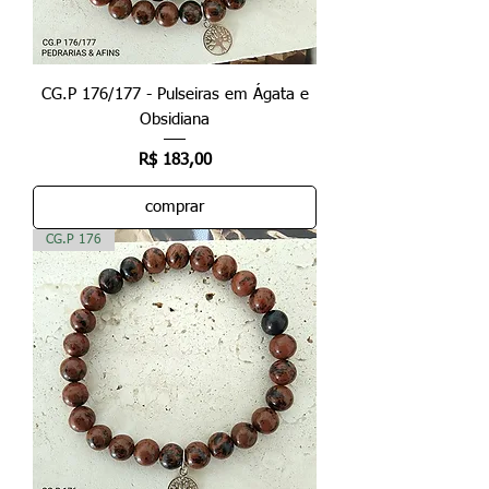
CG.P 176/177 - Pulseiras em Ágata e
Obsidiana
Preço
R$ 183,00
comprar
CG.P 176