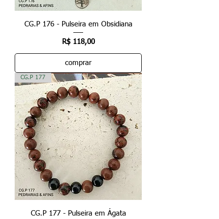
CG.P 176 - Pulseira em Obsidiana
Preço
R$ 118,00
comprar
CG.P 177
CG.P 177 - Pulseira em Ágata