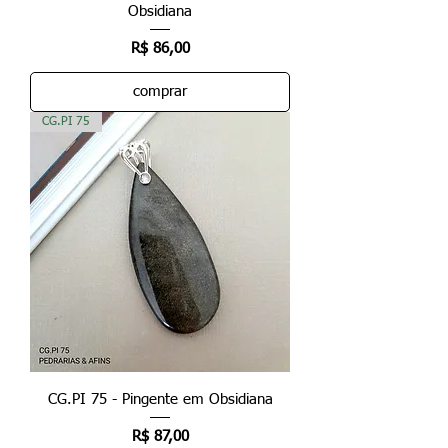
Obsidiana
Preço
R$ 86,00
comprar
CG.PI 75
CG.PI 75 - Pingente em Obsidiana
Preço
R$ 87,00