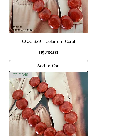
CG.C 339 - Colar em Coral
Price
R$218.00
Add to Cart
CG.C 340