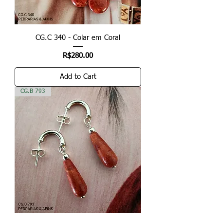
CG.C 340 - Colar em Coral
Price
R$280.00
Add to Cart
CG.B 793