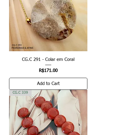
CG.C 291 - Colar em Coral
Price
R$171.00
Add to Cart
CG.C 339