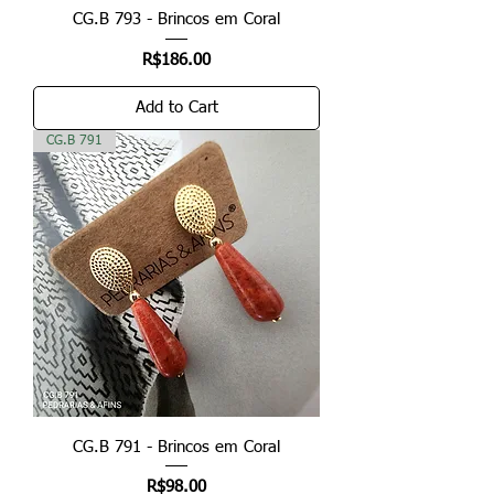
CG.B 793 - Brincos em Coral
Price
R$186.00
Add to Cart
CG.B 791
CG.B 791 - Brincos em Coral
Price
R$98.00