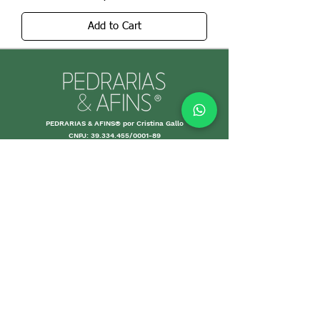
Add to Cart
PEDRARIAS & AFINS® por Cristina Gallo
CNPJ:
39.334.455
/0001-89
MORE INFO
Shipping an
d Returns
Stores Poli
ces
Payments M
ethods
Guarantee
Care Gui
delines