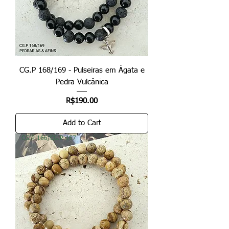
CG.P 168/169 - Pulseiras em Ágata e
Pedra Vulcânica
Price
R$190.00
Add to Cart
CG.P 166/CG.P 167