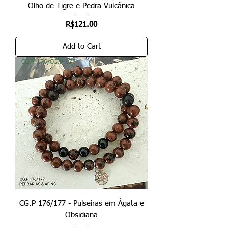
Olho de Tigre e Pedra Vulcânica
Price
R$121.00
Add to Cart
CG.P 176/CG.P 177
CG.P 176/177 - Pulseiras em Ágata e
Obsidiana