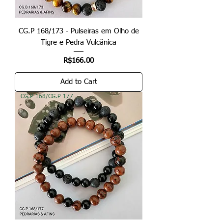
CG.P 168/173 - Pulseiras em Olho de
Tigre e Pedra Vulcânica
Price
R$166.00
Add to Cart
CG.P 168/CG.P 177