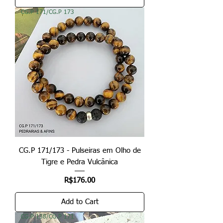
CG.P 171/CG.P 173
CG.P 171/173 - Pulseiras em Olho de
Tigre e Pedra Vulcânica
Price
R$176.00
Add to Cart
CG.P 138/CG.P 171