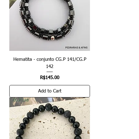
Hematita - conjunto CG.P 141/CG.P
142
Price
R$145.00
Add to Cart
CG.P 168