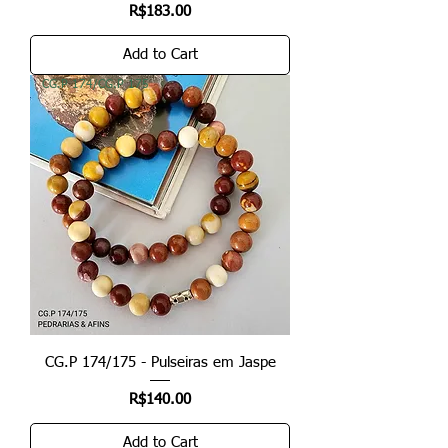
Price
R$183.00
Add to Cart
CG.P 174/CG.P 175
CG.P 174/175 - Pulseiras em Jaspe
Price
R$140.00
Add to Cart