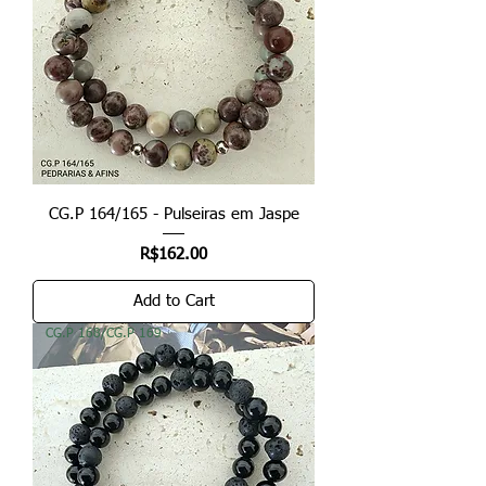
CG.P 164/165 - Pulseiras em Jaspe
Price
R$162.00
Add to Cart
CG.P 168/CG.P 169