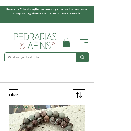
Programa Fidelidade/Recompensa > ganhe pontos com: suas
compras, registre-se como membro em nosso site
Filter
CG.P 164/CG.P 165