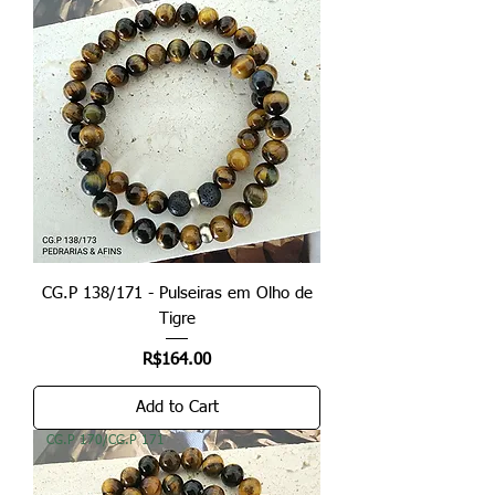
CG.P 138/171 - Pulseiras em Olho de
Tigre
Price
R$164.00
Add to Cart
CG.P 170/CG.P 171