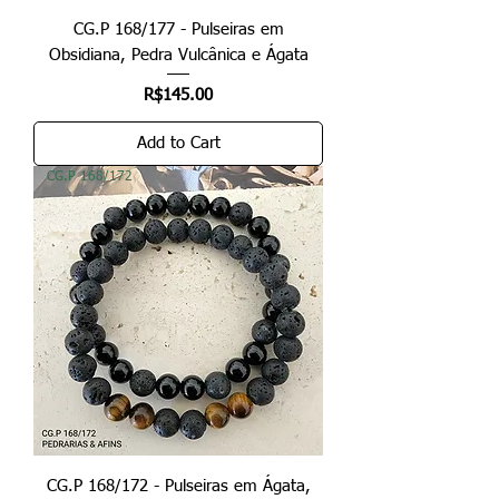
CG.P 168/177 - Pulseiras em
Obsidiana, Pedra Vulcânica e Ágata
Price
R$145.00
Add to Cart
CG.P 168/172
CG.P 168/172 - Pulseiras em Ágata,