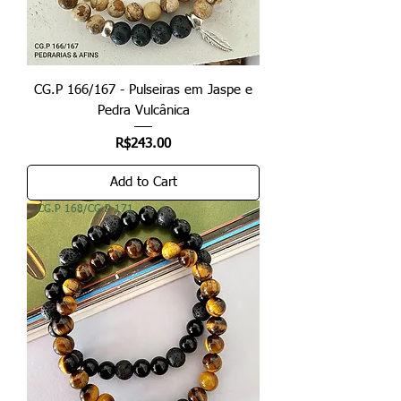
CG.P 166/167 - Pulseiras em Jaspe e
Pedra Vulcânica
Price
R$243.00
Add to Cart
CG.P 168/CG.P 171