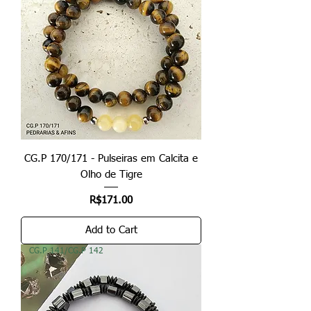
CG.P 170/171 - Pulseiras em Calcita e
Olho de Tigre
Price
R$171.00
Add to Cart
CG.P 141/CG.P 142