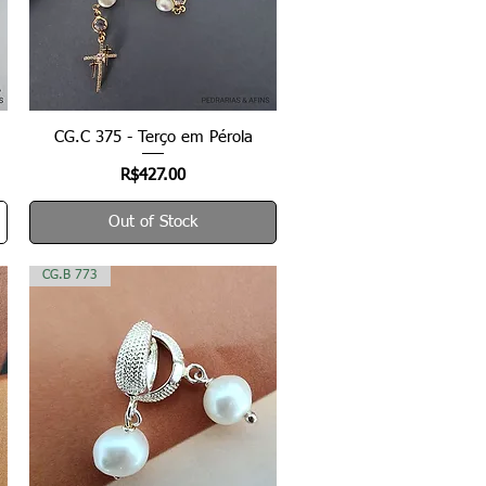
CG.C 375 - Terço em Pérola
Quick View
Price
R$427.00
Out of Stock
CG.B 773