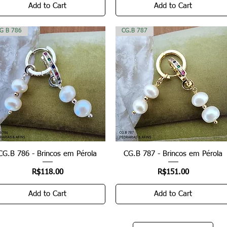
Add to Cart
Add to Cart
G B 786
CG.B 787
CG.B 786 - Brincos em Pérola
Quick View
CG.B 787 - Brincos em Pérola
Quick View
Price
Price
R$118.00
R$151.00
Add to Cart
Add to Cart