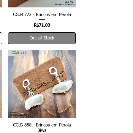
CG.B 773 - Brincos em Pérola
Quick View
Price
R$71.00
Out of Stock
CG.B 858
CG.B 858 - Brincos em Pérola
Quick View
Biwa