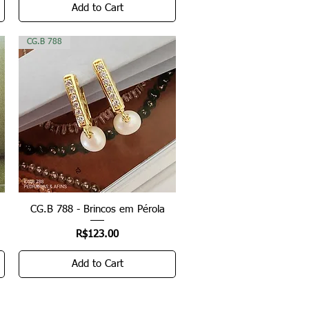
Add to Cart
CG.B 788
CG.B 788 - Brincos em Pérola
Quick View
Price
R$123.00
Add to Cart