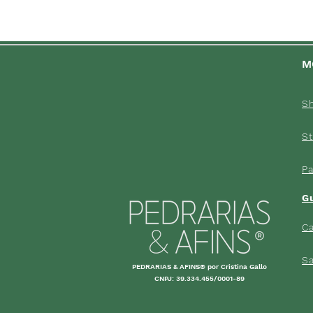
M
S
St
P
G
Ca
S
PEDRARIAS & AFINS® por Cristina Gallo
CNPJ: 39.334.455/0001-89