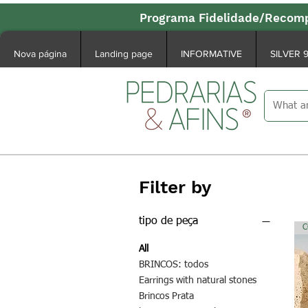
Programa Fidelidade/Recomp
Nova página
Landing page
INFORMATIVE
SILVER 
Filter by
tipo de peça
C
All
BRINCOS: todos
Earrings with natural stones
Brincos Prata