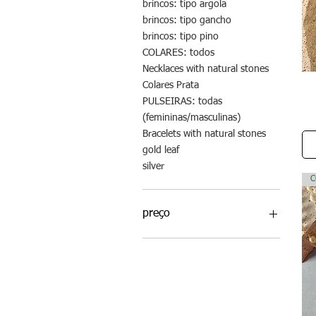
brincos: tipo argola
brincos: tipo gancho
brincos: tipo pino
COLARES: todos
Necklaces with natural stones
Colares Prata
PULSEIRAS: todas
(femininas/masculinas)
Bracelets with natural stones
gold leaf
silver
C
preço
R$71
R$614