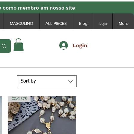
se como membro em nosso site
MASCULINO
ALL PIECES
Blog
Loja
More
Login
Sort by
CG.C 375