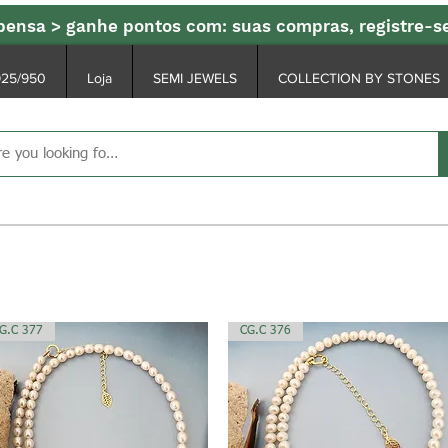
ensa > ganhe pontos com: suas compras, registre-
925/950
Loja
SEMI JEWELS
COLLECTION BY STONES
G.C 377
CG.C 376