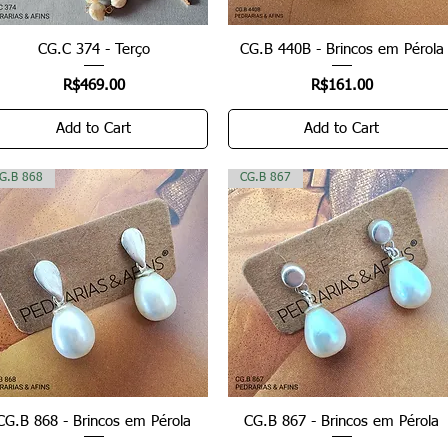
CG.C 374 - Terço
Quick View
CG.B 440B - Brincos em Pérola
Quick View
Price
Price
R$469.00
R$161.00
Add to Cart
Add to Cart
G.B 868
CG.B 867
CG.B 868 - Brincos em Pérola
Quick View
CG.B 867 - Brincos em Pérola
Quick View