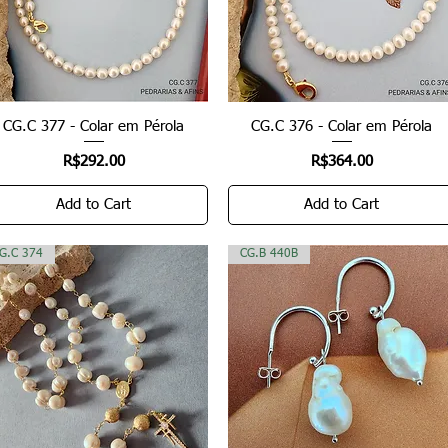
CG.C 377 - Colar em Pérola
Quick View
CG.C 376 - Colar em Pérola
Quick View
Price
Price
R$292.00
R$364.00
Add to Cart
Add to Cart
G.C 374
CG.B 440B