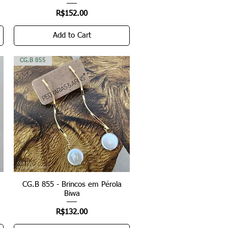
Price
R$152.00
Add to Cart
CG.B 855
CG.B 855 - Brincos em Pérola
Quick View
Biwa
Price
R$132.00