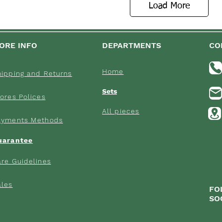
Load More
ORE INFO
DEPARTMENTS
CO
Home
hipping an
d Returns
Sets
ores Poli
ces
All pieces
ayments M
ethods
uarantee
re Gui
delines
ales
FO
SO