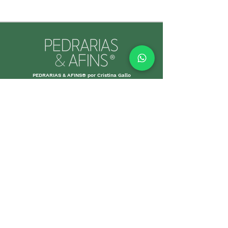
PEDRARIAS & AFINS® por Cristina Gallo
CNPJ:
39.334.455
/0001-89
INFORMAÇÕES ÚTEIS
Envio e Retorno
Política
s da Loja
Formas de
Paga
mento
Garant
ias
Cuidados c
om suas p
eças