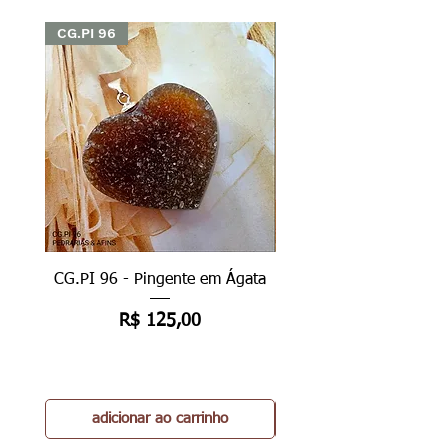
CG.PI 96
CG.PI 96
CG.PI 96 - Pingente em Ágata
CG.PI 96B - Pingente e
Preço
R$ 125,00
adicionar ao carrinho