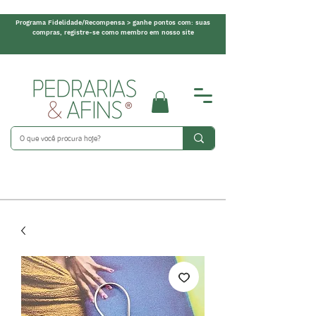
Programa Fidelidade/Recompensa > ganhe pontos com: suas
compras, registre-se como membro em nosso site