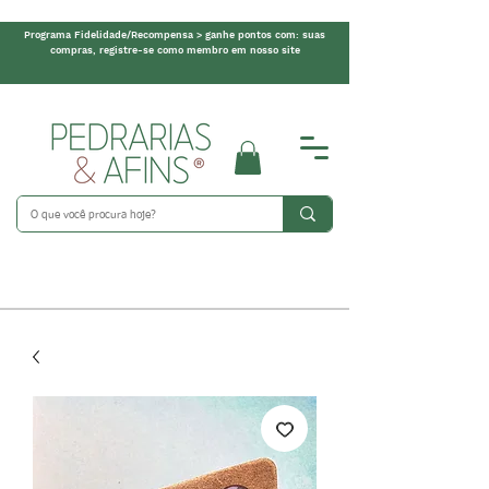
Programa Fidelidade/Recompensa > ganhe pontos com: suas
compras, registre-se como membro em nosso site