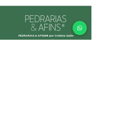
PEDRARIAS & AFINS® por Cristina Gallo
CNPJ:
39.334.455
/0001-89
INFORMAÇÕES ÚTEIS
Envio e Retorno
Política
s da Loja
Formas de
Paga
mento
Garant
ias
Cuidados c
om suas p
eças
Promoções