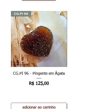
CG.PI 96
CG.PI 96
CG.PI 96 - Pingente em Ágata
CG.PI 96B - Pingente e
Preço
R$ 125,00
adicionar ao carrinho