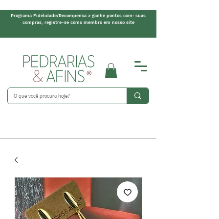
Programa Fidelidade/Recompensa > ganhe pontos com: suas
compras, registre-se como membro em nosso site