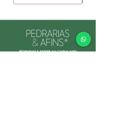
PEDRARIAS & AFINS® por Cristina Gallo
CNPJ:
39.334.455
/0001-89
INFORMAÇÕES ÚTEIS
Envio e Retorno
Política
s da Loja
Formas de
Paga
mento
Garant
ias
Cuidados c
om suas p
eças