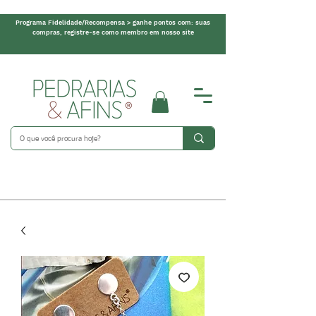
Programa Fidelidade/Recompensa > ganhe pontos com: suas
compras, registre-se como membro em nosso site