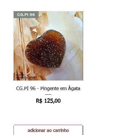
CG.PI 96
CG.PI 96
CG.PI 96 - Pingente em Ágata
CG.PI 96B - Pingente e
Preço
R$ 125,00
adicionar ao carrinho