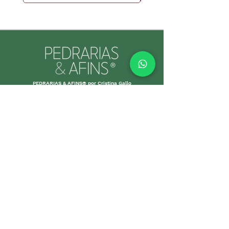
PEDRARIAS & AFINS® por Cristina Gallo
CNPJ:
39.334.455
/0001-89
INFORMAÇÕES ÚTEIS
Envio e Retorno
Política
s da Loja
Formas de
Paga
mento
Garant
ias
Cuidados c
om suas p
eças