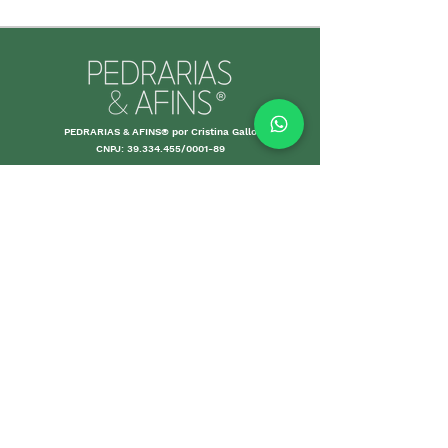
PEDRARIAS & AFINS® por Cristina Gallo
CNPJ:
39.334.455
/0001-89
MORE INFO
Shipping an
d Returns
Stores Poli
ces
Payments M
ethods
Guarantee
Care Gui
delines
Sales