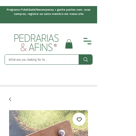
Programa Fidelidade/Recompensa > ganhe pontos com: suas
compras, registre-se como membro em nosso site