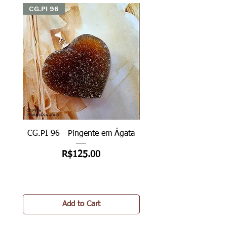
CG.PI 96
CG.PI 96
CG.PI 96 - Pingente em Ágata
CG.PI 96B - Pingente e
Price
R$125.00
Add to Cart