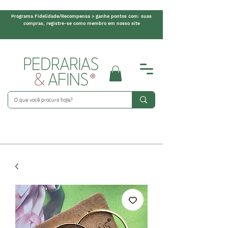
Programa Fidelidade/Recompensa > ganhe pontos com: suas
compras, registre-se como membro em nosso site