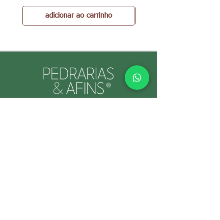
adicionar ao carrinho
PEDRARIAS & AFINS® por Cristina Gallo
CNPJ:
39.334.455
/0001-89
INFORMAÇÕES ÚTEIS
Envio e Retorno
Política
s da Loja
Formas de
Paga
mento
Garant
ias