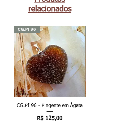
relacionados
CG.PI 96
CG.PI 96
CG.PI 96 - Pingente em Ágata
CG.PI 96B - Pingente e
Preço
R$ 125,00