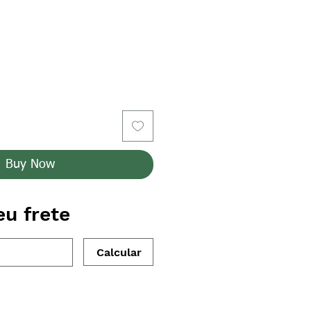
Buy Now
eu frete
Calcular