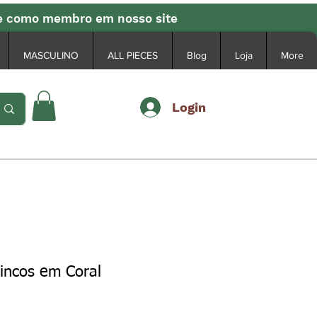
se como membro em nosso site
MASCULINO
ALL PIECES
Blog
Loja
More
Login
incos em Coral