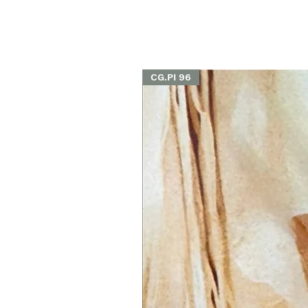
CG.PI 96