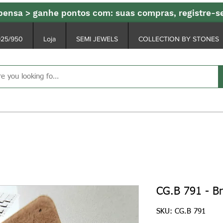
ensa > ganhe pontos com: suas compras, registre-
925/950
Loja
SEMI JEWELS
COLLECTION BY STONES
CG.B 791 - Br
SKU: CG.B 791