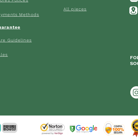
All pieces
ayments M
ethods
uarantee
re Gui
delines
ales
FO
SO