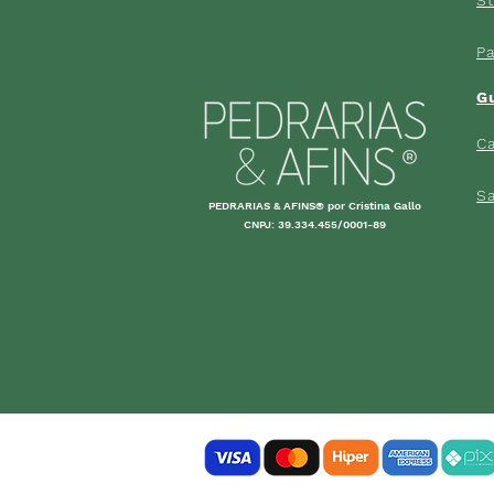
P
G
Ca
S
PEDRARIAS & AFINS® por Cristina Gallo
CNPJ: 39.334.455/0001-89