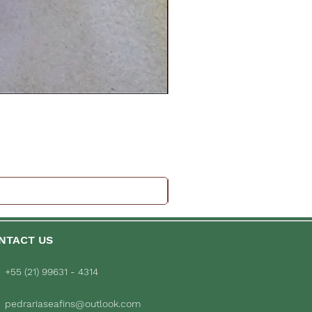
NTACT US
+55 (21) 99631 - 4314
pedrariaseafins@outlook.com