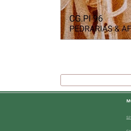
M
S
St