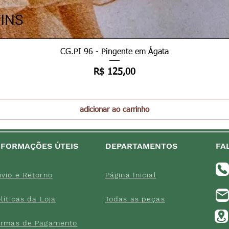
Visualização rápida
CG.PI 96 - Pingente em Ágata
Preço
R$ 125,00
adicionar ao carrinho
NFORMAÇÕES ÚTEIS
DEPARTAMENTOS
FA
vio e Retorno
Página Inicial
lítica
s da Loja
Tod
as as peç
as
ormas de
Paga
mento