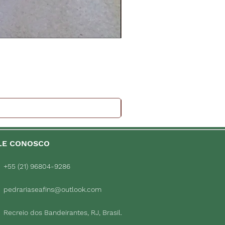
LE CONOSCO
+55 (21) 96804-9286
pedrariaseafins@outlook.com
Recreio dos Bandeirantes, RJ, Brasil.