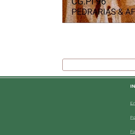
I
En
Po
F