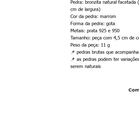
Pedra: bronzita natural facetad
cm de largura)
Cor da pedra:
marrom
Forma da pedra: gota
Metais: prata 925 e 950
Tamanho: peça com 4,5 cm de co
Peso da peça: 11 g
📌
pedras brutas que acompanham
📌
as pedras podem ter variações
serem naturais
Comp