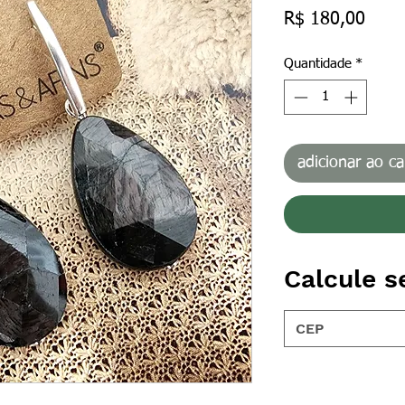
Preç
R$ 180,00
Quantidade
*
adicionar ao ca
Calcule s