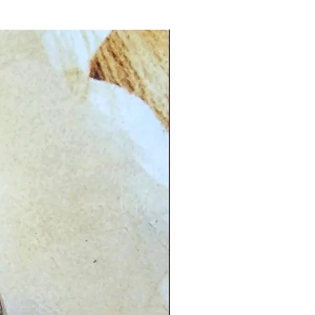
CG.PI 96