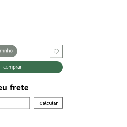
o
rrinho
comprar
eu frete
Calcular