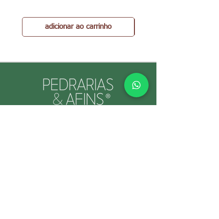
adicionar ao carrinho
PEDRARIAS & AFINS® por Cristina Gallo
CNPJ:
39.334.455
/0001-89
INFORMAÇÕES ÚTEIS
Envio e Retorno
Política
s da Loja
Formas de
Paga
mento