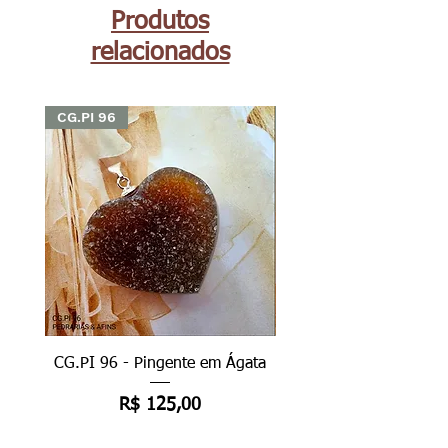
Produtos
relacionados
CG.PI 96
CG.PI 96
CG.PI 96 - Pingente em Ágata
CG.PI 96B - Pingente e
Preço
R$ 125,00