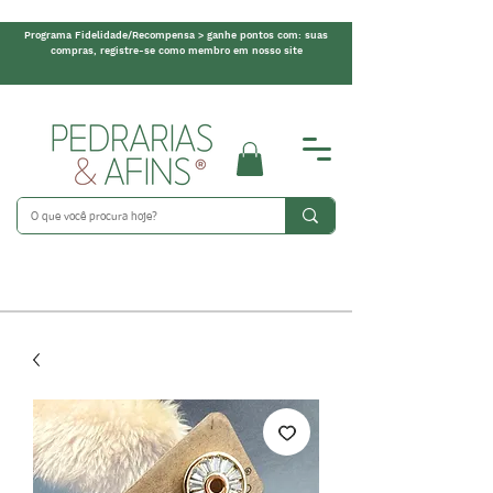
Programa Fidelidade/Recompensa > ganhe pontos com: suas
compras, registre-se como membro em nosso site