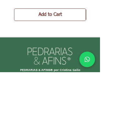
Add to Cart
PEDRARIAS & AFINS® por Cristina Gallo
CNPJ:
39.334.455
/0001-89
MORE INFO
Shipping an
d Returns
Stores Poli
ces
Payments M
ethods
Guarantee