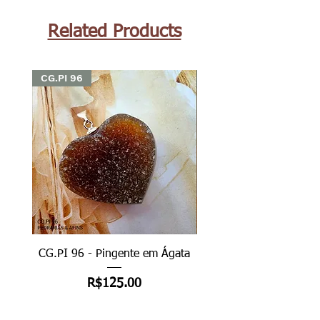
Related Products
CG.PI 96
CG.PI 96
CG.PI 96 - Pingente em Ágata
CG.PI 96B - Pingente e
Price
R$125.00