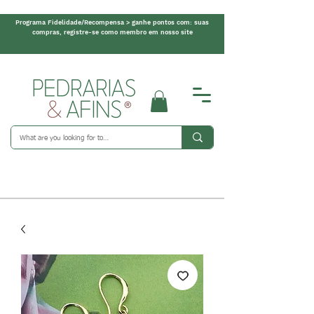
Programa Fidelidade/Recompensa > ganhe pontos com: suas
compras, registre-se como membro em nosso site