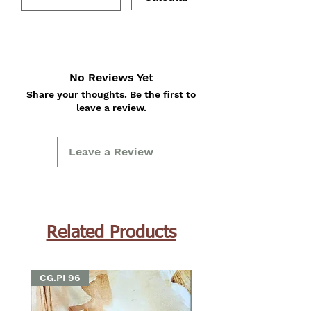
No Reviews Yet
Share your thoughts. Be the first to
leave a review.
Leave a Review
Related Products
CG.PI 96
CG.PI 96