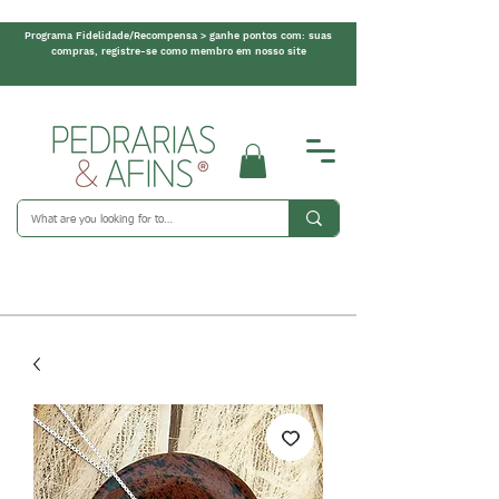
Programa Fidelidade/Recompensa > ganhe pontos com: suas
compras, registre-se como membro em nosso site