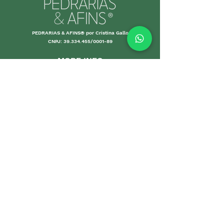
PEDRARIAS & AFINS® por Cristina Gallo
CNPJ:
39.334.455
/0001-89
MORE INFO
Shipping an
d Returns
Stores Poli
ces
Payments M
ethods
Guarantee
Care Gui
delines
Sales
DEPARTMENTS