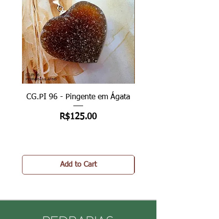
CG.PI 96 - Pingente em Ágata
CG.PI 96B - Pingente e
Price
R$125.00
Add to Cart