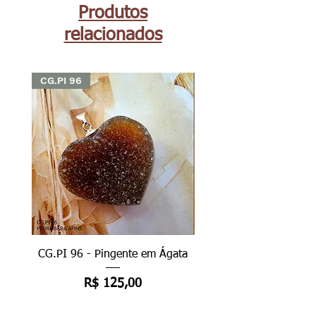
Produtos
relacionados
CG.PI 96
CG.PI 96
CG.PI 96 - Pingente em Ágata
CG.PI 96B - Pingente e
Preço
R$ 125,00