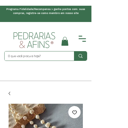
Programa Fidelidade/Recompensa > ganhe pontos com: suas
compras, registre-se como membro em nosso site