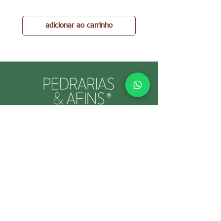
adicionar ao carrinho
PEDRARIAS & AFINS® por Cristina Gallo
CNPJ:
39.334.455
/0001-89
INFORMAÇÕES ÚTEIS
Envio e Retorno
Política
s da Loja
Formas de
Paga
mento