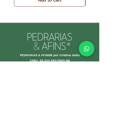
Add to Cart
PEDRARIAS & AFINS® por Cristina Gallo
CNPJ:
39.334.455
/0001-89
MORE INFO
Shipping an
d Returns
Stores Poli
ces
Payments M
ethods
Guarantee
Care Gui
delines