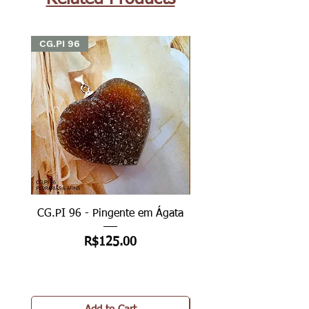
CG.PI 96
CG.PI 96
CG.PI 96 - Pingente em Ágata
CG.PI 96B - Pingente e
Price
R$125.00