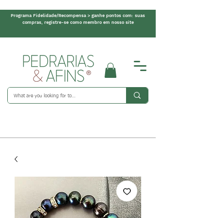
Programa Fidelidade/Recompensa > ganhe pontos com: suas
compras, registre-se como membro em nosso site