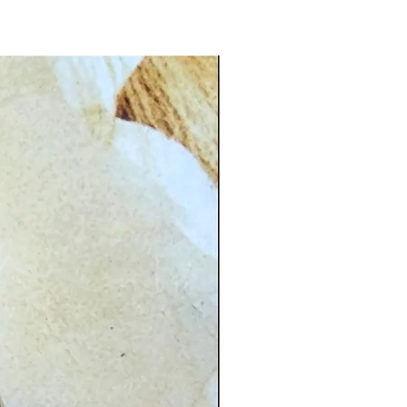
CG.PI 96