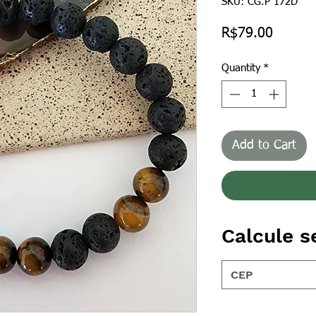
SKU: CG.P 172D
Price
R$79.00
Quantity
*
Add to Cart
Calcule s