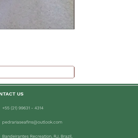
NTACT US
+55 (21) 99631 - 4314
pedrariaseafins@outlook.com
Bandeirantes Recreation, RJ, Brazil.