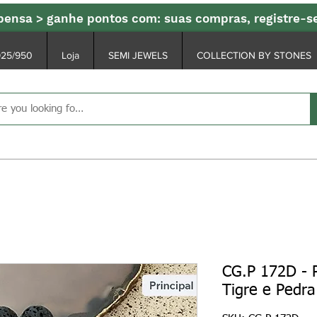
ensa > ganhe pontos com: suas compras, registre-
925/950
Loja
SEMI JEWELS
COLLECTION BY STONES
CG.P 172D - 
Tigre e Pedra