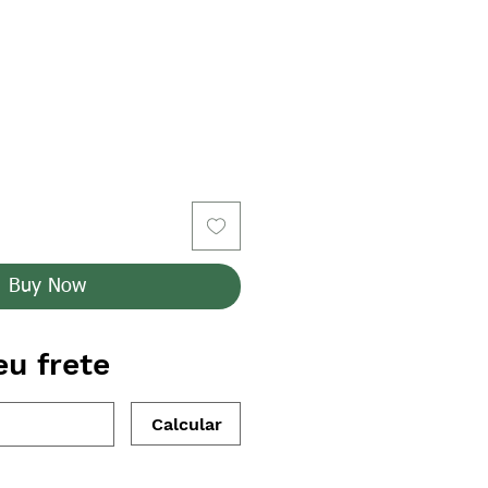
Buy Now
eu frete
Calcular