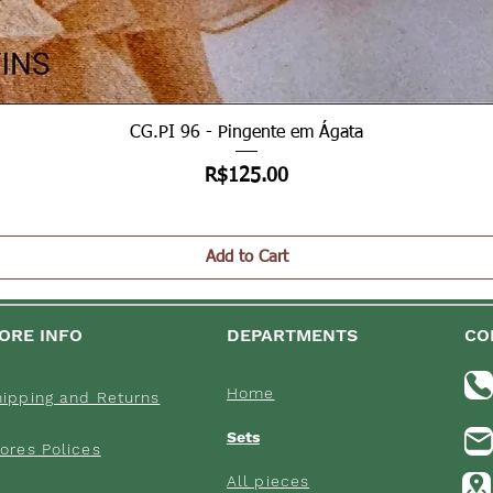
Quick View
CG.PI 96 - Pingente em Ágata
Price
R$125.00
Add to Cart
ORE INFO
DEPARTMENTS
CO
Home
hipping an
d Returns
Sets
ores Poli
ces
All pieces