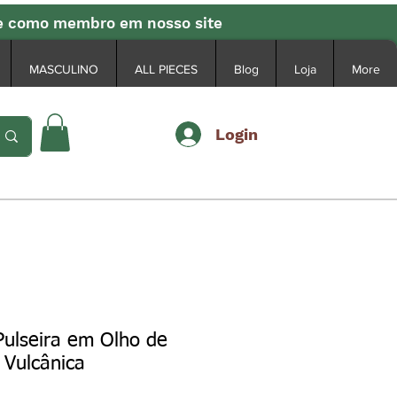
se como membro em nosso site
MASCULINO
ALL PIECES
Blog
Loja
More
Login
Pulseira em Olho de
 Vulcânica