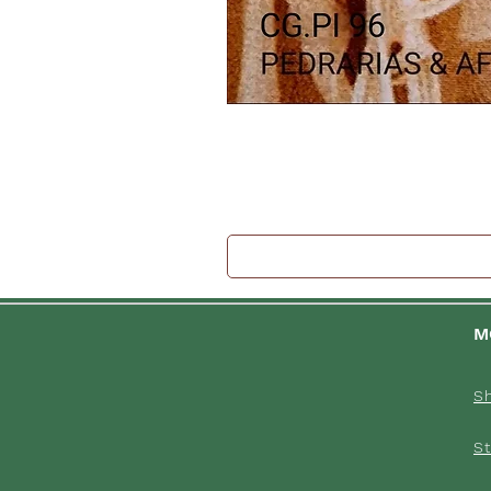
M
S
St