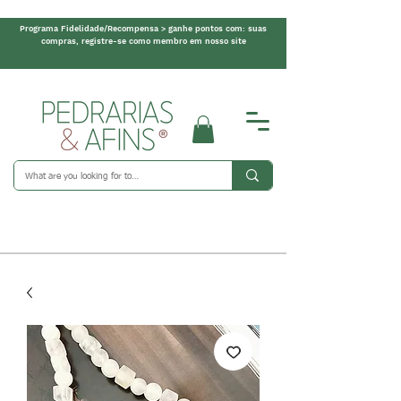
Programa Fidelidade/Recompensa > ganhe pontos com: suas
compras, registre-se como membro em nosso site