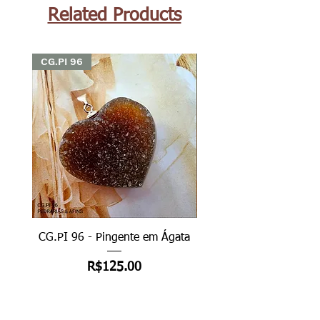
Related Products
CG.PI 96
CG.PI 96
CG.PI 96 - Pingente em Ágata
CG.PI 96B - Pingente e
Price
R$125.00