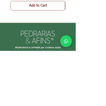
Add to Cart
PEDRARIAS & AFINS® por Cristina Gallo
CNPJ:
39.334.455
/0001-89
MORE INFO
Shipping an
d Returns
Stores Poli
ces
Payments M
ethods
Guarantee