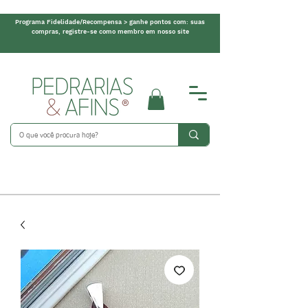
Programa Fidelidade/Recompensa > ganhe pontos com: suas
compras, registre-se como membro em nosso site