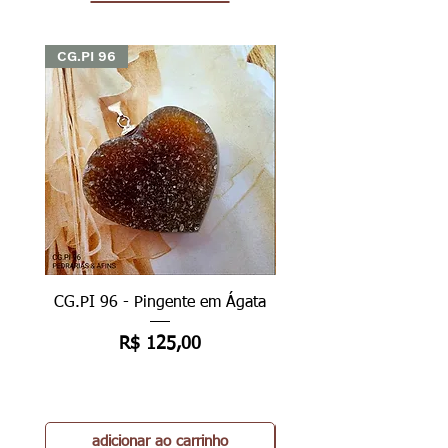
CG.PI 96
CG.PI 96
CG.PI 96 - Pingente em Ágata
CG.PI 96B - Pingente e
Preço
R$ 125,00
adicionar ao carrinho