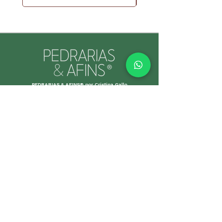
PEDRARIAS & AFINS® por Cristina Gallo
CNPJ:
39.334.455
/0001-89
INFORMAÇÕES ÚTEIS
Envio e Retorno
Política
s da Loja
Formas de
Paga
mento
Garant
ias
Cuidados c
om suas p
eças