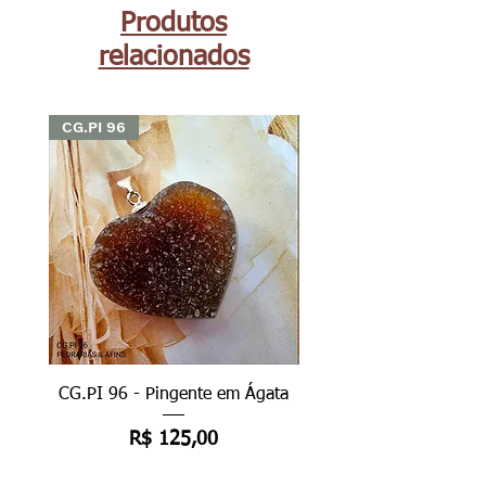
Produtos
relacionados
CG.PI 96
CG.PI 96
CG.PI 96 - Pingente em Ágata
CG.PI 96B - Pingente e
Preço
R$ 125,00