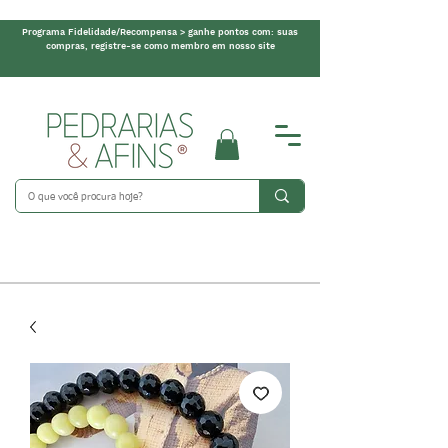
Programa Fidelidade/Recompensa > ganhe pontos com: suas
compras, registre-se como membro em nosso site