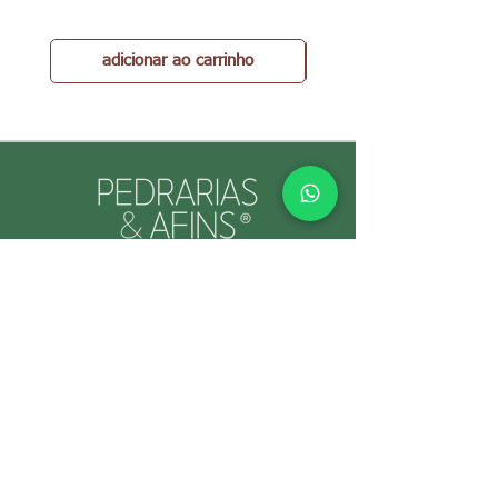
adicionar ao carrinho
PEDRARIAS & AFINS® por Cristina Gallo
CNPJ:
39.334.455
/0001-89
INFORMAÇÕES ÚTEIS
Envio e Retorno
Política
s da Loja
Formas de
Paga
mento