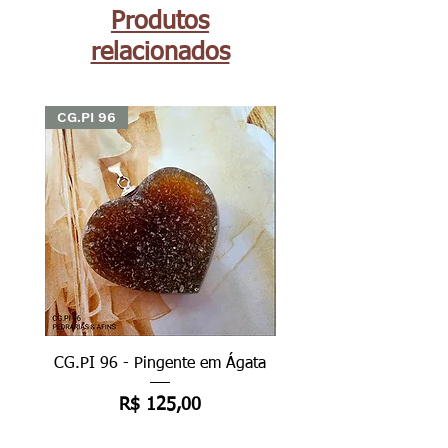
Produtos
relacionados
CG.PI 96
CG.PI 96
CG.PI 96 - Pingente em Ágata
CG.PI 96B - Pingente e
Preço
R$ 125,00