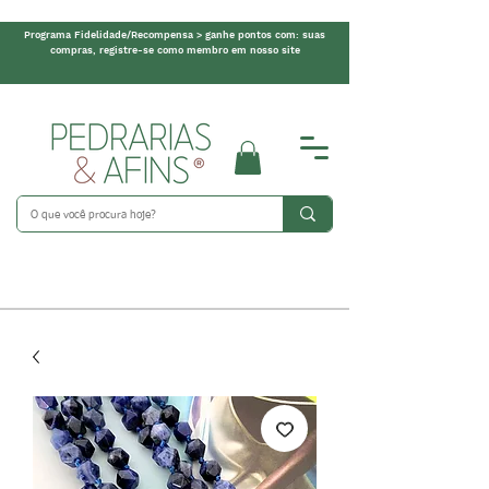
Programa Fidelidade/Recompensa > ganhe pontos com: suas
compras, registre-se como membro em nosso site