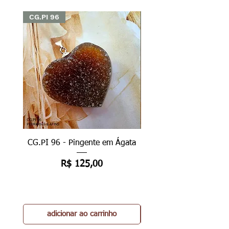
CG.PI 96
CG.PI 96
CG.PI 96 - Pingente em Ágata
CG.PI 96B - Pingente e
Preço
R$ 125,00
adicionar ao carrinho