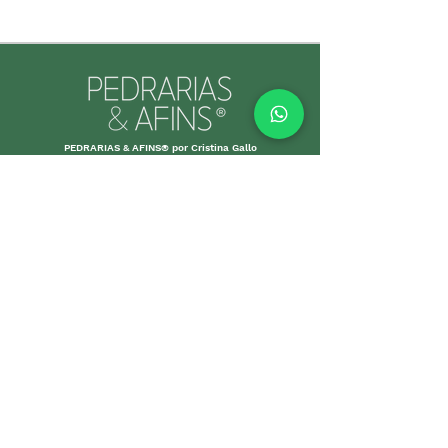
PEDRARIAS & AFINS® por Cristina Gallo
CNPJ:
39.334.455
/0001-89
INFORMAÇÕES ÚTEIS
Envio e Retorno
Política
s da Loja
Formas de
Paga
mento
Garant
ias
Cuidados c
om suas p
eças