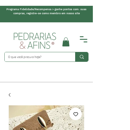
Programa Fidelidade/Recompensa > ganhe pontos com: suas
compras, registre-se como membro em nosso site