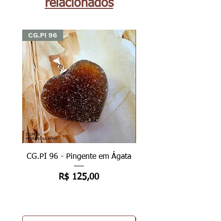
relacionados
CG.PI 96
CG.PI 96
CG.PI 96 - Pingente em Ágata
CG.PI 96B - Pingente e
Preço
R$ 125,00