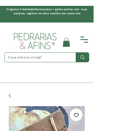
Programa Fidelidade/Recompensa > ganhe pontos com: suas
compras, registre-se como membro em nosso site