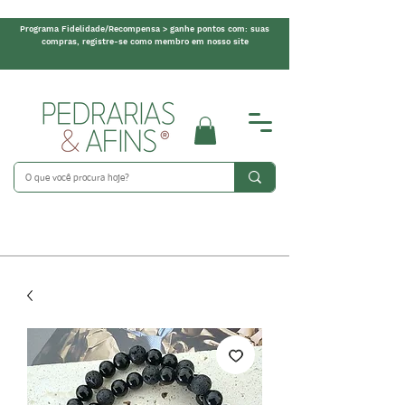
Programa Fidelidade/Recompensa > ganhe pontos com: suas
compras, registre-se como membro em nosso site