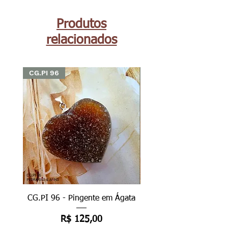
Produtos
relacionados
CG.PI 96
CG.PI 96
CG.PI 96 - Pingente em Ágata
CG.PI 96B - Pingente e
Preço
R$ 125,00