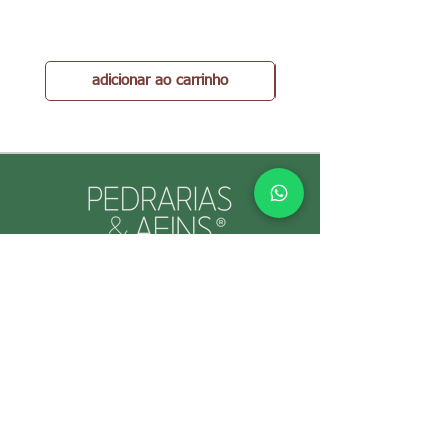
adicionar ao carrinho
PEDRARIAS & AFINS® por Cristina Gallo
CNPJ:
39.334.455
/0001-89
INFORMAÇÕES ÚTEIS
Envio e Retorno
Política
s da Loja
Formas de
Paga
mento