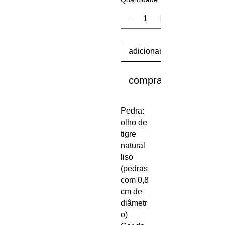
adicionar ao carrinho
comprar
Pedra:
olho de
tigre
natural
liso
(pedras
com 0,8
cm de
diâmetr
o)