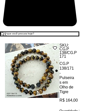
SKU:
CG.P
138/CG.P
171
CG.P
138/171
-
Pulseira
s em
Olho de
Tigre
Preço
R$ 164,00
Quantidade
*