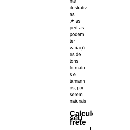
nte
ilustrativ
as
📌
as
pedras
podem
ter
variaçõ
es de
tons,
formato
s e
tamanh
os, por
serem
naturais
Calcule
seu
frete