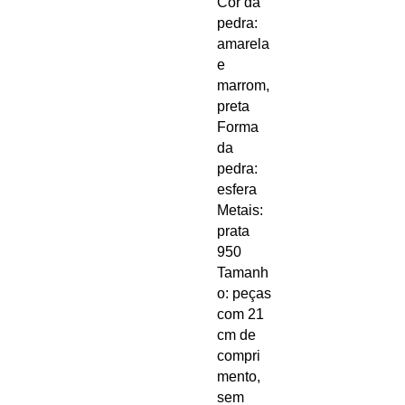
Cor da
pedra:
amarela
e
marrom,
preta
Forma
da
pedra:
esfera
Metais:
prata
950
Tamanh
o: peças
com 21
cm de
compri
mento,
sem