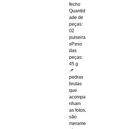
fecho
Quantid
ade de
peças:
02
pulseira
sPeso
das
peças:
45 g
📌
pedras
brutas
que
acompa
nham
as fotos,
são
merame