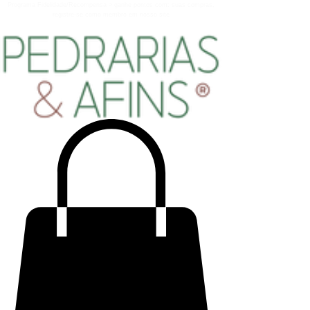
Programa Fidelidade/Recompensa > ganhe pontos com: suas compras,
registre-se como membro em nosso site