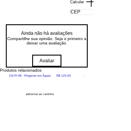
Calcular
Ainda não há avaliações
Compartilhe sua opinião. Seja o primeiro a
deixar uma avaliação.
Avaliar
Produtos relacionados
CG.PI 96
Preço
CG.PI 96
CG.PI 96 - Pingente em Ágata
R$ 125,00
CG.PI 96B - Pingente em Ágata
adicionar ao carrinho