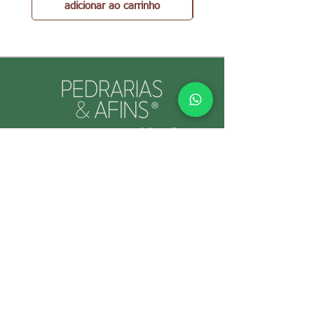
adicionar ao carrinho
PEDRARIAS & AFINS® por Cristina Gallo
CNPJ:
39.334.455
/0001-89
INFORMAÇÕES ÚTEIS
Envio e Retorno
Política
s da Loja
Formas de
Paga
mento
Garant
ias