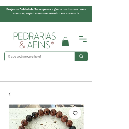
Programa Fidelidade/Recompensa > ganhe pontos com: suas
compras, registre-se como membro em nosso site