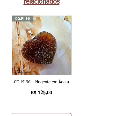
relacionados
CG.PI 96
CG.PI 96
CG.PI 96 - Pingente em Ágata
CG.PI 96B - Pingente e
Preço
R$ 125,00