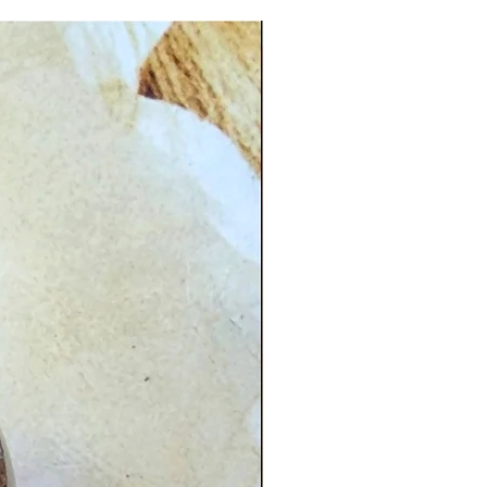
CG.PI 96