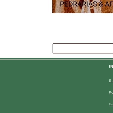
I
En
Po
F