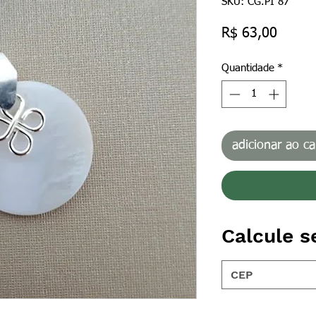
SKU: CG.PI 87
Preço
R$ 63,00
Quantidade
*
adicionar ao ca
Calcule s