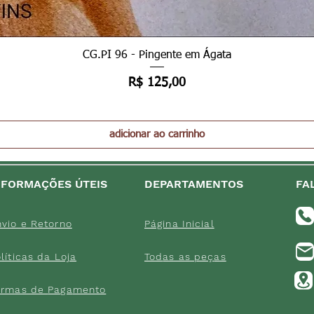
Visualização rápida
CG.PI 96 - Pingente em Ágata
Preço
R$ 125,00
adicionar ao carrinho
NFORMAÇÕES ÚTEIS
DEPARTAMENTOS
FA
vio e Retorno
Página Inicial
lítica
s da Loja
Tod
as as peç
as
ormas de
Paga
mento