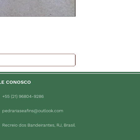
LE CONOSCO
+55 (21) 96804-9286
pedrariaseafins@outlook.com
Recreio dos Bandeirantes, RJ, Brasil.