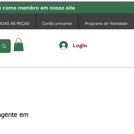
se como membro em nosso site
ODAS AS PEÇAS
Cartão presente
Programa de fidelidade
Login
ingente em