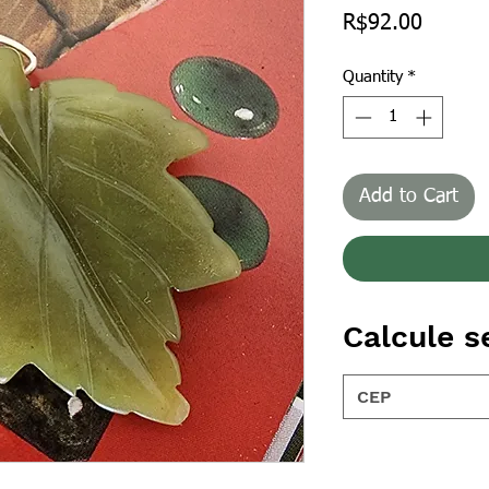
Price
R$92.00
Quantity
*
Add to Cart
Calcule s