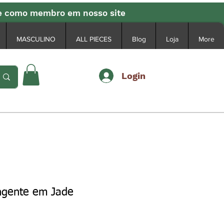
se como membro em nosso site
MASCULINO
ALL PIECES
Blog
Loja
More
Login
ingente em Jade