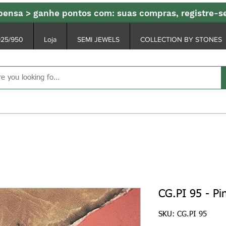
ensa > ganhe pontos com: suas compras, registre-
925/950
Loja
SEMI JEWELS
COLLECTION BY STONES
CG.PI 95 - P
SKU: CG.PI 95