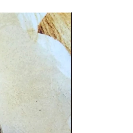
CG.PI 96