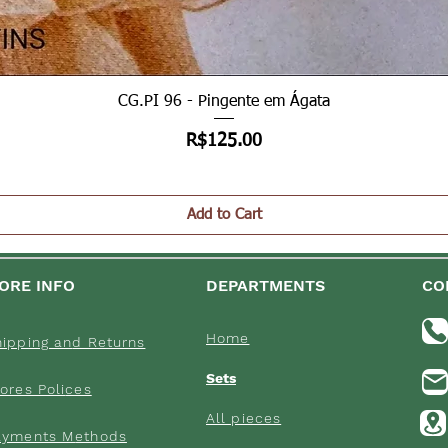
Quick View
CG.PI 96 - Pingente em Ágata
Price
R$125.00
Add to Cart
ORE INFO
DEPARTMENTS
CO
Home
hipping an
d Returns
Sets
ores Poli
ces
All pieces
ayments M
ethods