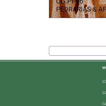
M
S
St
P