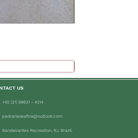
NTACT US
+55 (21) 99631 - 4314
pedrariaseafins@outlook.com
Bandeirantes Recreation, RJ, Brazil.