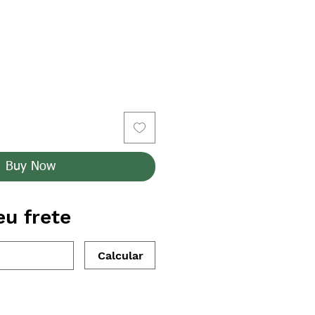
Buy Now
eu frete
Calcular