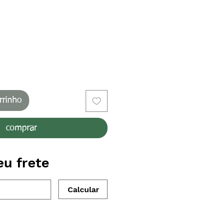
o
rrinho
comprar
eu frete
Calcular