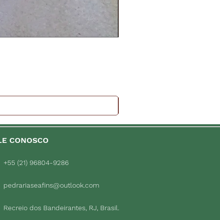
LE CONOSCO
+55 (21) 96804-9286
pedrariaseafins@outlook.com
Recreio dos Bandeirantes, RJ, Brasil.