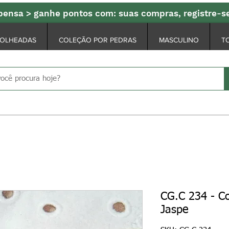
ensa > ganhe pontos com: suas compras, registre-
FOLHEADAS
COLEÇÃO POR PEDRAS
MASCULINO
T
CG.C 234 - C
Jaspe