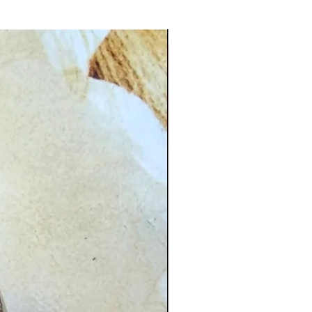
CG.PI 96