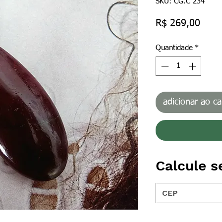
SKU: CG.C 234
Preç
R$ 269,00
Quantidade
*
adicionar ao ca
Calcule s