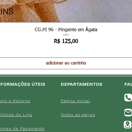
Visualização rápida
CG.PI 96 - Pingente em Ágata
Preço
R$ 125,00
adicionar ao carrinho
NFORMAÇÕES ÚTEIS
DEPARTAMENTOS
FA
vio e Retorno
Página Inicial
lítica
s da Loja
Tod
as as peç
as
ormas de
Paga
mento