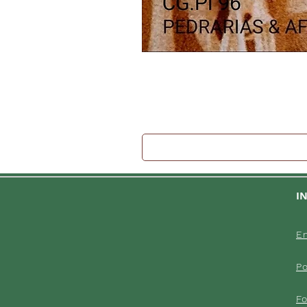
I
En
Po
F