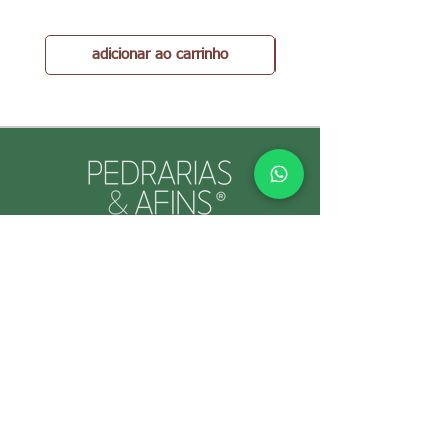
adicionar ao carrinho
PEDRARIAS & AFINS® por Cristina Gallo
CNPJ:
39.334.455
/0001-89
INFORMAÇÕES ÚTEIS
Envio e Retorno
Política
s da Loja
Formas de
Paga
mento