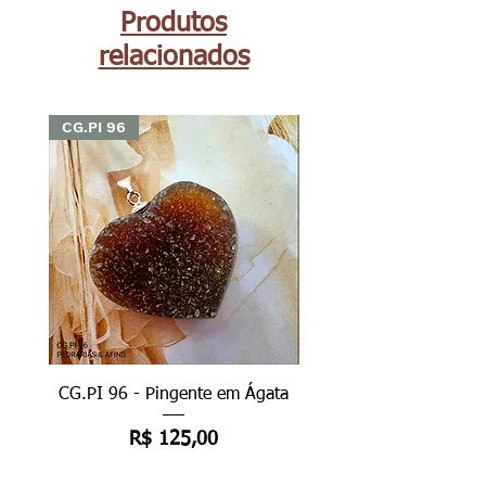
Produtos
relacionados
CG.PI 96
CG.PI 96
CG.PI 96 - Pingente em Ágata
CG.PI 96B - Pingente e
Preço
R$ 125,00