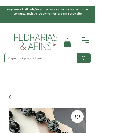
Programa Fidelidade/Recompensa > ganhe pontos com: suas
compras, registre-se como membro em nosso site