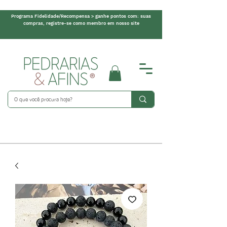
Programa Fidelidade/Recompensa > ganhe pontos com: suas
compras, registre-se como membro em nosso site