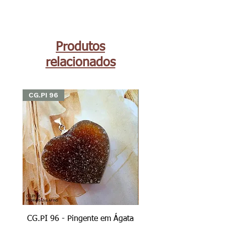
Produtos
relacionados
CG.PI 96
CG.PI 96
CG.PI 96 - Pingente em Ágata
CG.PI 96B - Pingente e