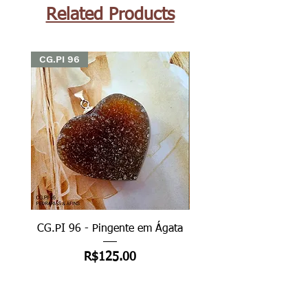
Related Products
CG.PI 96
CG.PI 96
CG.PI 96 - Pingente em Ágata
CG.PI 96B - Pingente e
Price
R$125.00