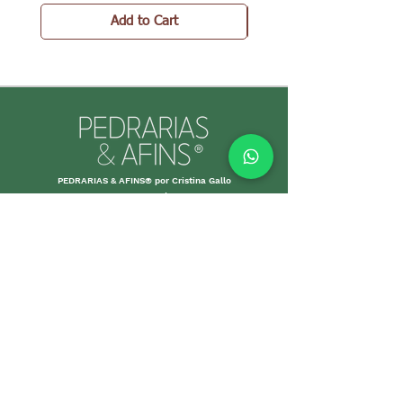
Add to Cart
PEDRARIAS & AFINS® por Cristina Gallo
CNPJ:
39.334.455
/0001-89
MORE INFO
Shipping an
d Returns
Stores Poli
ces
Payments M
ethods
Guarantee