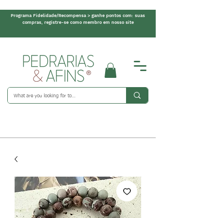
Programa Fidelidade/Recompensa > ganhe pontos com: suas
compras, registre-se como membro em nosso site