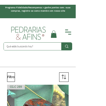
Programa Fidelidade/Recompensa > ganhe pontos com: suas
compras, registre-se como membro em nosso site
Filtro
CG.C 289