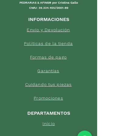
PEDRARIAS & AFINS® por Cristina Gallo
CNPJ:
39.334.455
/0001-89
INFORMACIONES
Envío y Devolución
Políticas d
e la tienda
Forma
s de
pago
Garantías
Cuidand
o tus piezas
Pro
mociones
DEPARTAMENTOS
Início