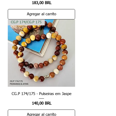
Precio
183,00 BRL
Agregar al carrito
CG.P 174/CG.P 175
CG.P 174/175 - Pulseiras em Jaspe
Precio
140,00 BRL
Agregar al carrito