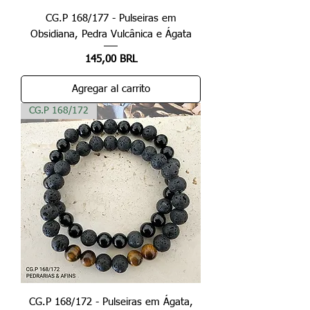
CG.P 168/177 - Pulseiras em
Obsidiana, Pedra Vulcânica e Ágata
Precio
145,00 BRL
Agregar al carrito
CG.P 168/172
CG.P 168/172 - Pulseiras em Ágata,