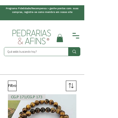
Programa Fidelidade/Recompensa > ganhe pontos com: suas
compras, registre-se como membro em nosso site
Filtro
CG.P 171/CG.P 173