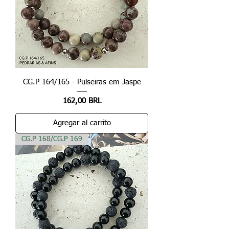
CG.P 164/165 - Pulseiras em Jaspe
Precio
162,00 BRL
Agregar al carrito
CG.P 168/CG.P 169