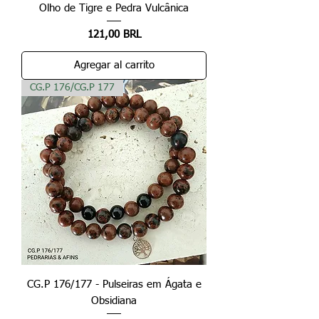
Olho de Tigre e Pedra Vulcânica
Precio
121,00 BRL
Agregar al carrito
CG.P 176/CG.P 177
CG.P 176/177 - Pulseiras em Ágata e
Obsidiana