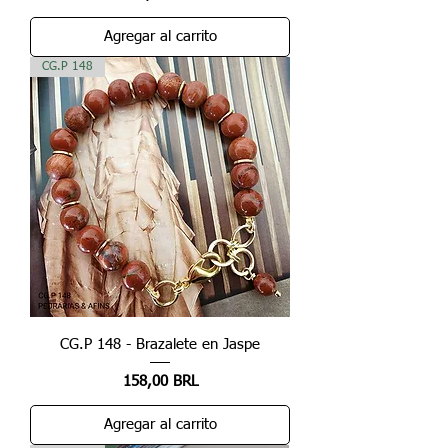
Agregar al carrito
CG.P 148
CG.P 148 - Brazalete en Jaspe
Precio
158,00 BRL
Agregar al carrito