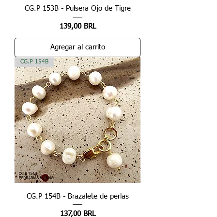
CG.P 153B - Pulsera Ojo de Tigre
Precio
139,00 BRL
Agregar al carrito
CG.P 154B
CG.P 154B - Brazalete de perlas
Precio
137,00 BRL