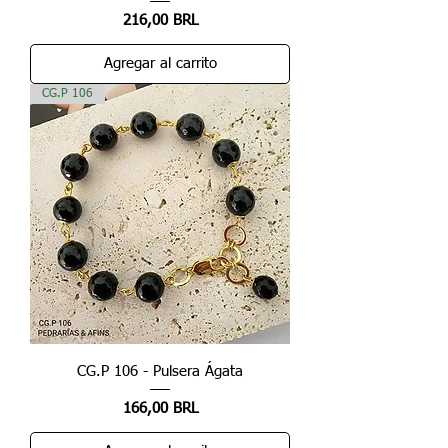
Precio
216,00 BRL
Agregar al carrito
CG.P 106
CG.P 106 - Pulsera Ágata
Precio
166,00 BRL