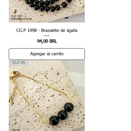
CG.P 109B - Brazalete de ágata
Precio
94,00 BRL
Agregar al carrito
CG.P 85