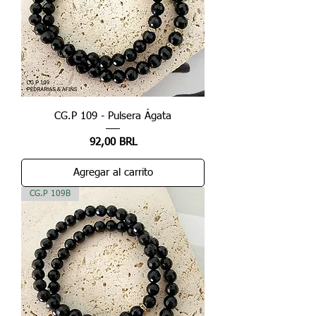
CG.P 109 - Pulsera Ágata
Precio
92,00 BRL
Agregar al carrito
CG.P 109B