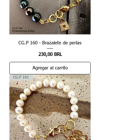
CG.P 160 - Brazalete de perlas
Precio
230,00 BRL
Agregar al carrito
CG.P 161