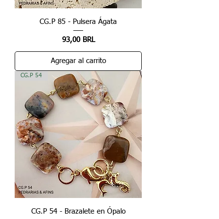
CG.P 85 - Pulsera Ágata
Precio
93,00 BRL
Agregar al carrito
CG.P 54
CG.P 54 - Brazalete en Ópalo