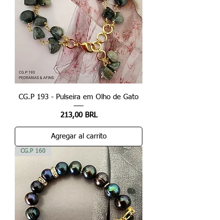
CG.P 193 - Pulseira em Olho de Gato
Precio
213,00 BRL
Agregar al carrito
CG.P 160