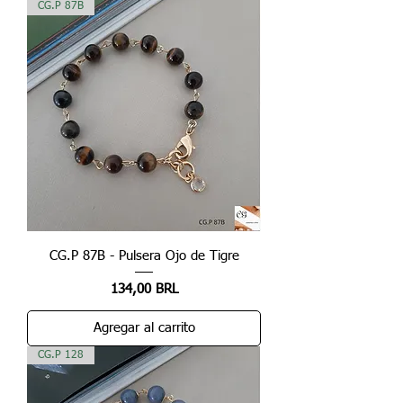
CG.P 87B
CG.P 87B - Pulsera Ojo de Tigre
Precio
134,00 BRL
Agregar al carrito
CG.P 128