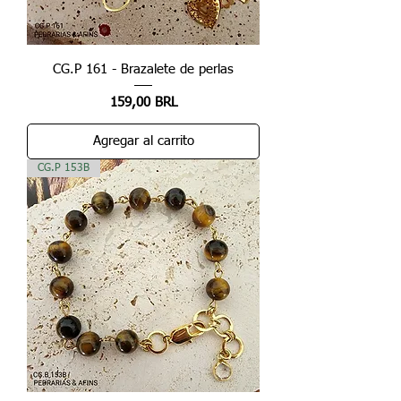
CG.P 161 - Brazalete de perlas
Precio
159,00 BRL
Agregar al carrito
CG.P 153B