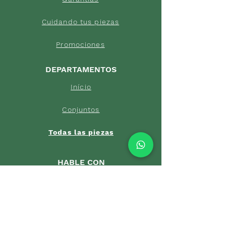
Cuidand
o tus piezas
Pro
mociones
DEPARTAMENTOS
Início
Conjuntos
Todas las pi
ezas
HABLE CON
NOSOTROS
+55 (21) 96804-9286
pedrariaseafins@outlook.com