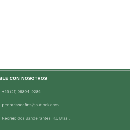
BLE CON NOSOTROS
+55 (21) 96804-9286
pedrariaseafins@outlook.com
Recreio dos Bandeirantes, RJ, Brasil.