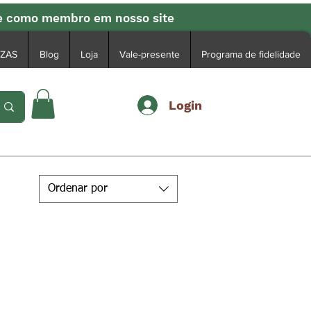
se como membro em nosso site
EZAS
Blog
Loja
Vale-presente
Programa de fidelidade
Login
Ordenar por