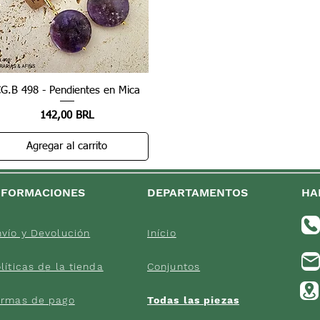
G.B 498 - Pendientes en Mica
Vista rápida
Precio
142,00 BRL
Agregar al carrito
NFORMACIONES
DEPARTAMENTOS
HA
vío y Devolución
Início
líticas d
e la tienda
Conjuntos
orma
s de
pago
Todas las pi
ezas