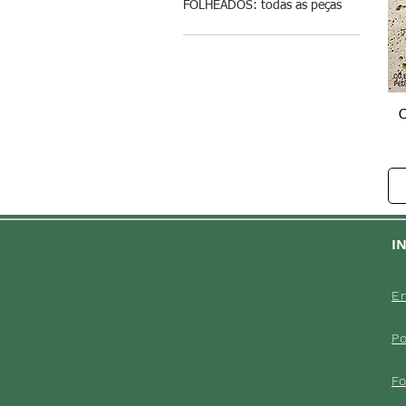
FOLHEADOS: todas as peças
C
I
En
Po
F