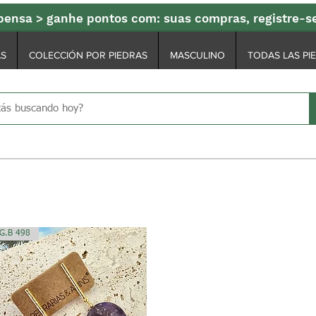
ensa > ganhe pontos com: suas compras, registre-
AS
COLECCIÓN POR PIEDRAS
MASCULINO
TODAS LAS PI
G.B 498