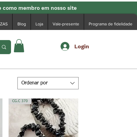
se como membro em nosso site
EZAS
Blog
Loja
Vale-presente
Programa de fidelidade
Login
Ordenar por
CG.C 370