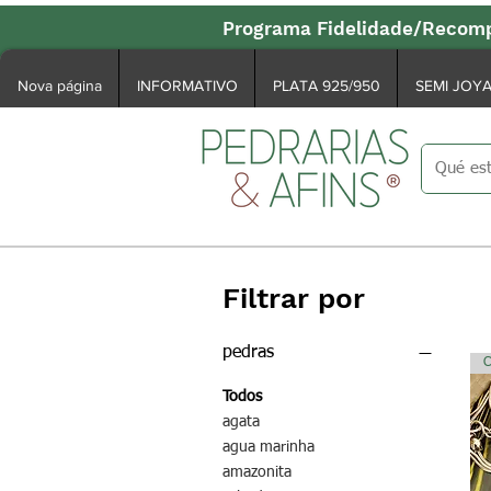
Programa Fidelidade/Recomp
Nova página
INFORMATIVO
PLATA 925/950
SEMI JOY
Filtrar por
pedras
C
Todos
agata
agua marinha
amazonita