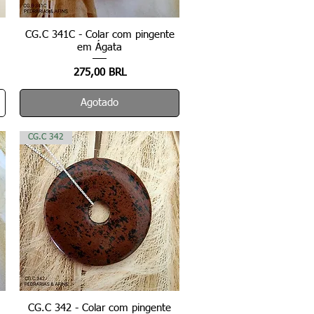
CG.C 341C - Colar com pingente
Vista rápida
em Ágata
Precio
275,00 BRL
Agotado
CG.C 342
CG.C 342 - Colar com pingente
Vista rápida