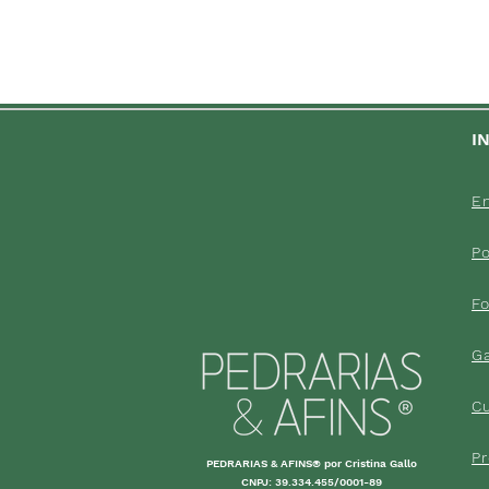
I
En
Po
F
G
C
P
PEDRARIAS & AFINS® por Cristina Gallo
CNPJ: 39.334.455/0001-89