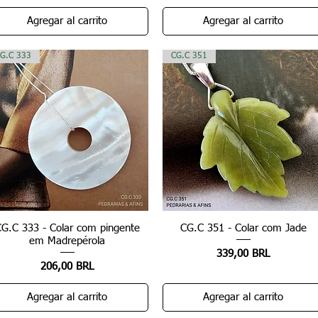
Agregar al carrito
Agregar al carrito
G.C 333
CG.C 351
CG.C 333 - Colar com pingente
Vista rápida
CG.C 351 - Colar com Jade
Vista rápida
em Madrepérola
Precio
339,00 BRL
Precio
206,00 BRL
Agregar al carrito
Agregar al carrito