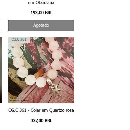
em Obsidiana
Precio
193,00 BRL
Agotado
CG.C 361
CG.C 361 - Colar em Quartzo rosa
Vista rápida
Precio
337,00 BRL