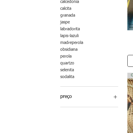
calcedonia
calcita
granada
jaspe
labradorita
lapis-lazuli
madreperola
obsidiana
perola
quartzo
selenita
C
sodalita
preço
160 BRL
614 BRL