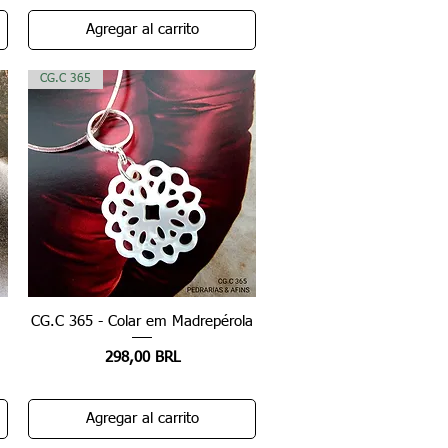
Agregar al carrito
CG.C 365
CG.C 365 - Colar em Madrepérola
Vista rápida
Precio
298,00 BRL
Agregar al carrito