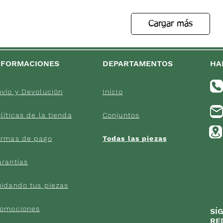
Cargar más
NFORMACIONES
DEPARTAMENTOS
HA
vío y Devolución
Início
líticas d
e la tienda
Conjuntos
orma
s de
pago
Todas las pi
ezas
arantías
uidand
o tus piezas
ro
mociones
SÍ
RE