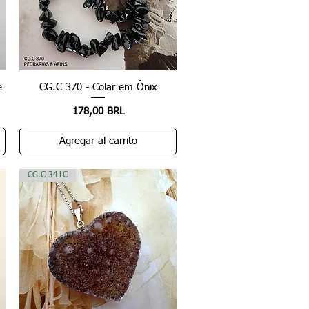
e
CG.C 370 - Colar em Ônix
Vista rápida
Precio
178,00 BRL
Agregar al carrito
CG.C 341C