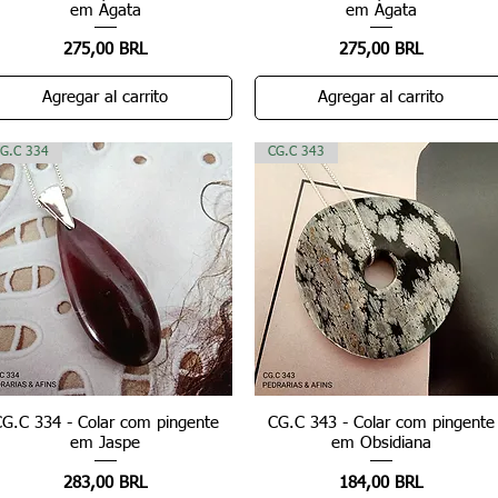
em Ágata
em Ágata
Precio
Precio
275,00 BRL
275,00 BRL
Agregar al carrito
Agregar al carrito
G.C 334
CG.C 343
CG.C 334 - Colar com pingente
Vista rápida
CG.C 343 - Colar com pingente
Vista rápida
em Jaspe
em Obsidiana
Precio
Precio
283,00 BRL
184,00 BRL