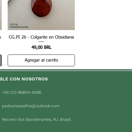
a
CG.PI 26 - Colgante en Obsidiana
Vista rápida
Precio
49,00 BRL
Agregar al carrito
BLE CON NOSOTROS
+55 (21) 96804-9286
pedrariaseafins@outlook.com
Recreio dos Bandeirantes, RJ, Brasil.