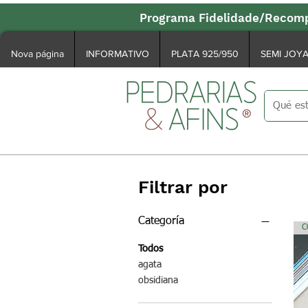
Programa Fidelidade/Recomp
Nova página
INFORMATIVO
PLATA 925/950
SEMI JOY
Filtrar por
Categoría
C
Todos
agata
obsidiana