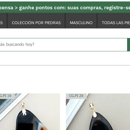
ensa > ganhe pontos com: suas compras, registre-
AS
COLECCIÓN POR PIEDRAS
MASCULINO
TODAS LAS PI
G.PI 16
CG.PI 28