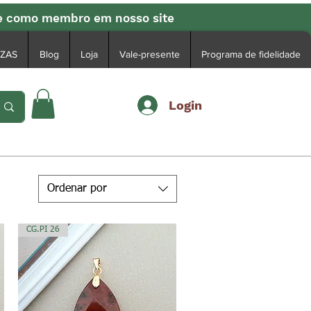
se como membro em nosso site
EZAS
Blog
Loja
Vale-presente
Programa de fidelidade
Login
Ordenar por
CG.PI 26