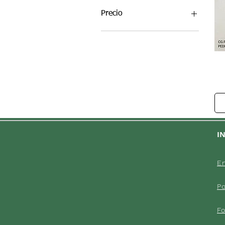
Precio
49 BRL
118 BRL
I
En
Po
F