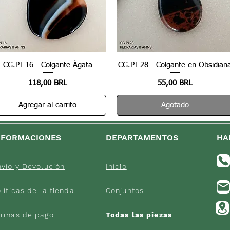
CG.PI 16 - Colgante Ágata
Vista rápida
CG.PI 28 - Colgante en Obsidian
Vista rápida
Precio
Precio
118,00 BRL
55,00 BRL
Agregar al carrito
Agotado
NFORMACIONES
DEPARTAMENTOS
HA
vío y Devolución
Início
líticas d
e la tienda
Conjuntos
orma
s de
pago
Todas las pi
ezas