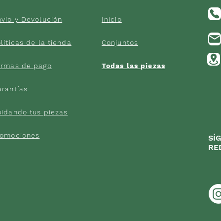
vío y Devolución
Início
líticas d
e la tienda
Conjuntos
orma
s de
pago
Todas las pi
ezas
arantías
uidand
o tus piezas
ro
mociones
SÍ
RE