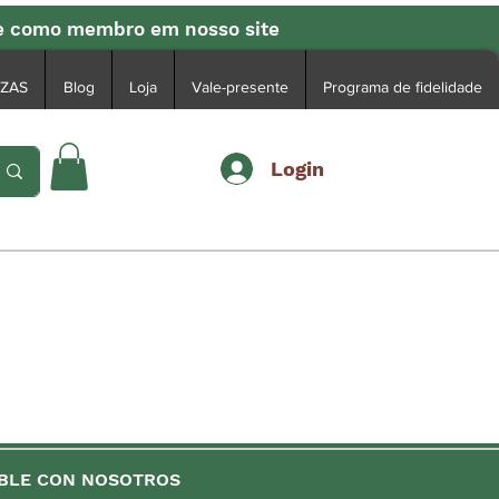
se como membro em nosso site
EZAS
Blog
Loja
Vale-presente
Programa de fidelidade
Login
BLE CON NOSOTROS