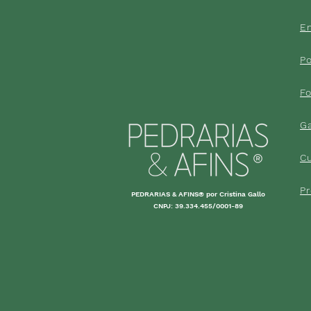
En
Po
F
G
C
P
PEDRARIAS & AFINS® por Cristina Gallo
CNPJ: 39.334.455/0001-89