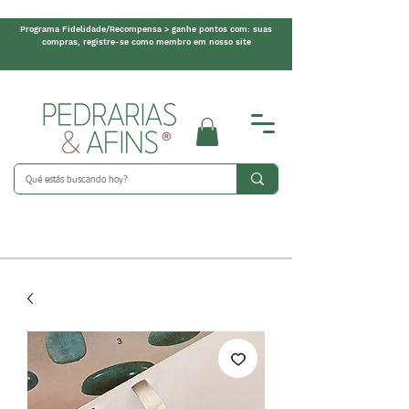
Programa Fidelidade/Recompensa > ganhe pontos com: suas
compras, registre-se como membro em nosso site