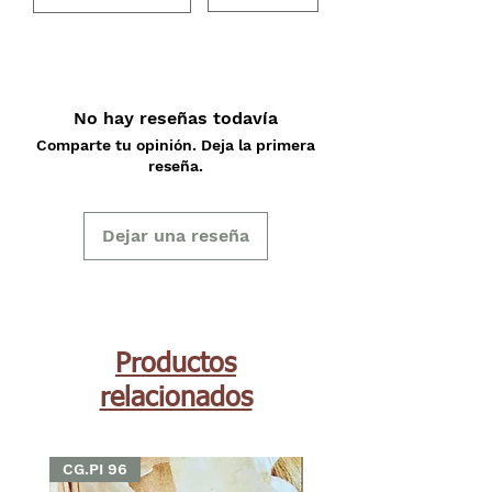
No hay reseñas todavía
Comparte tu opinión. Deja la primera
reseña.
Dejar una reseña
Productos
relacionados
CG.PI 96
CG.PI 96