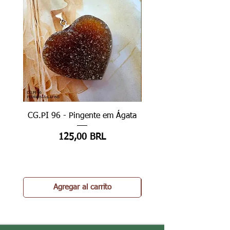
CG.PI 96 - Pingente em Ágata
CG.PI 96B - Pingente e
Precio
125,00 BRL
Agregar al carrito