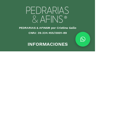
PEDRARIAS & AFINS® por Cristina Gallo
CNPJ:
39.334.455
/0001-89
INFORMACIONES
Envío y Devolución
Políticas d
e la tienda
Forma
s de
pago
Garantías
Cuidand
o tus piezas
Pro
mociones