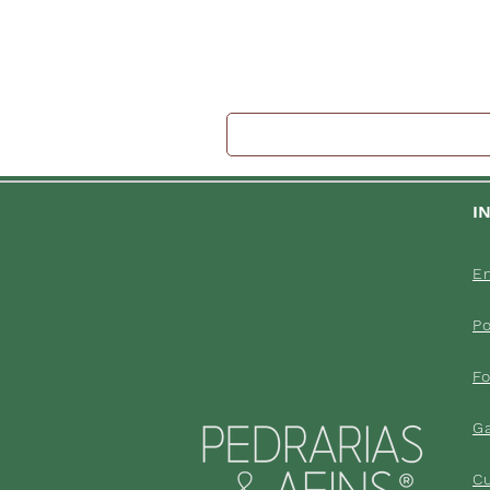
I
En
Po
F
G
C