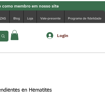
se como membro em nosso site
EZAS
Blog
Loja
Vale-presente
Programa de fidelidade
Login
endientes en Hematites