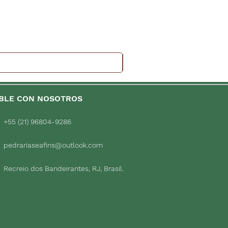
BLE CON NOSOTROS
+55 (21) 96804-9286
pedrariaseafins@outlook.com
Recreio dos Bandeirantes, RJ, Brasil.