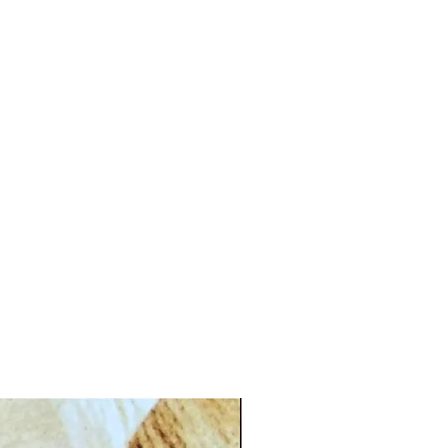
CG.PI 96