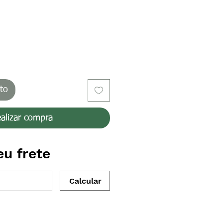
o
ito
alizar compra
eu frete
Calcular