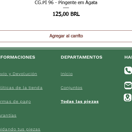
Vista rápida
CG.PI 96 - Pingente em Ágata
Precio
125,00 BRL
Agregar al carrito
NFORMACIONES
DEPARTAMENTOS
HA
vío y Devolución
Início
líticas d
e la tienda
Conjuntos
orma
s de
pago
Todas las pi
ezas
arantías
uidand
o tus piezas